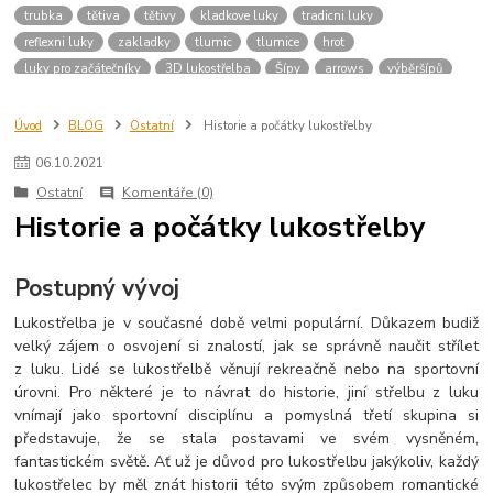
trubka
tětiva
tětivy
kladkove luky
tradicni luky
reflexni luky
zakladky
tlumic
tlumice
hrot
luky pro začátečníky
3D lukostřelba
Šípy
arrows
výběršípů
šípyprozačátečníky
počátky
archery
dějiny
lukostřelec
kuš
kuše
střelba
kušestřelba
střelnice
návod
příručka
sipy
Úvod
BLOG
Ostatní
Historie a počátky lukostřelby
konciky
driky
trubky
kridelka
drik
shaft
sip
výroba
06
.
10
.
2021
luky
prislusenstvi
vybaveni
button
bocni operka sipu
Ostatní
Komentáře (0)
Historie a počátky lukostřelby
Postupný vývoj
Lukostřelba je v současné době velmi populární. Důkazem budiž
velký zájem o osvojení si znalostí, jak se správně naučit střílet
z luku. Lidé se lukostřelbě věnují rekreačně nebo na sportovní
úrovni. Pro některé je to návrat do historie, jiní střelbu z luku
vnímají jako sportovní disciplínu a pomyslná třetí skupina si
představuje, že se stala postavami ve svém vysněném,
fantastickém světě. Ať už je důvod pro lukostřelbu jakýkoliv, každý
lukostřelec by měl znát historii této svým způsobem romantické