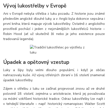
Vývoj lukostřelby v Evropě
Ani v Evropě nebyla střelba z luku pozadu. Z historie jsou známé
především anglické dlouhé luky, a v Anglii byla dokonce sepsána i
první kniha, která mapuje výcvik lukostřelby. Ostatně z anglického
prostředí pochází i jeden z nejznámějších lukostřelců historie –
Robin Hood (ať už skutečně žil nebo je jeho existence pouze
tradovaná legenda).
Úpadek a opětovný vzestup
Luky a šípy byly velmi dlouho populární, i když je občas
nahrazovaly kuše. Až vývoj střelných zbraní v 16. století znamenal
úpadek lukostřelby.
Zájem o střelbu z luku se začínal projevovat znovu až ve druhé
polovině 18. století, zejména u aristokracie, která jej považovala
za módní vzkříšení historické tradice. Odraz lukostřelby lze najít i
v tehdejší literatuře – např. historický romanopisec Walter Scott