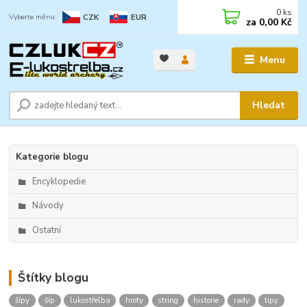
0
ks
CZK
EUR
za
0,00 Kč
Menu
Hledat
Kategorie blogu
Encyklopedie
Návody
Ostatní
Štítky blogu
šípy
šíp
lukostřelba
hroty
string
historie
rady
tipy