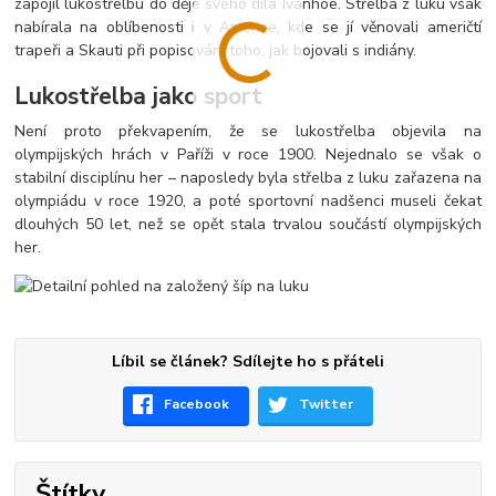
zapojil lukostřelbu do děje svého díla Ivanhoe. Střelba z luku však
nabírala na oblíbenosti i v Americe, kde se jí věnovali američtí
trapeři a Skauti při popisování toho, jak bojovali s indiány.
Lukostřelba jako sport
Není proto překvapením, že se lukostřelba objevila na
olympijských hrách v Paříži v roce 1900. Nejednalo se však o
stabilní disciplínu her – naposledy byla střelba z luku zařazena na
olympiádu v roce 1920, a poté sportovní nadšenci museli čekat
dlouhých 50 let, než se opět stala trvalou součástí olympijských
her.
Líbil se článek? Sdílejte ho s přáteli
Facebook
Twitter
Štítky