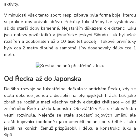
aktivity.
V minulosti však tento sport, resp. zábava byla forma boje, kterou
si pralidé obstarávali obživu. Počátky lukostřelby lze vysledovat
až do starší doby kamenné. Nejstarším důkazem o existenci luku
jsou nálezy pozůstatků v jihoafrické jeskyni Sibudu. Luk byl však
rozšířen a zdokonalen až o 10 tisíc let později. Takové první luky
byly cca 2 metry dlouhé a samotné šípy dosahovaly délky cca 1
metru.
Od Řecka až do Japonska
Dalšího rozvoje se lukostřelba dočkala v antickém Řecku, kdy se
stala dokonce jednou z disciplín na olympijských hrách. Luk jako
zbraň se rozšířila mezi všechny tehdy existující civilizace – od již
zmíněného Řecka až do Japonska. Obzvláště v Asii se lukostřelba
velmi rozvinula. Nejenže se stala součástí bojových umění, ale
asijští bojovníci (podobně i jako američtí indiáni) při střelbě z luku
jezdili na koních, čemuž přizpůsobili i délku a konstrukci luku a
šípů.