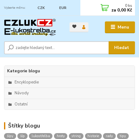
0
ks
CZK
EUR
za
0,00 Kč
Menu
Hledat
Kategorie blogu
Encyklopedie
Návody
Ostatní
Štítky blogu
šípy
šíp
lukostřelba
hroty
string
historie
rady
tipy