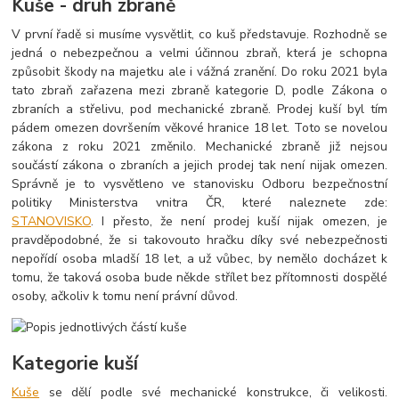
Kuše - druh zbraně
V první řadě si musíme vysvětlit, co kuš představuje. Rozhodně se
jedná o nebezpečnou a velmi účinnou zbraň, která je schopna
způsobit škody na majetku ale i vážná zranění. Do roku 2021 byla
tato zbraň zařazena mezi zbraně kategorie D, podle Zákona o
zbraních a střelivu, pod mechanické zbraně. Prodej kuší byl tím
pádem omezen dovršením věkové hranice 18 let. Toto se novelou
zákona z roku 2021 změnilo. Mechanické zbraně již nejsou
součástí zákona o zbraních a jejich prodej tak není nijak omezen.
Správně je to vysvětleno ve stanovisku Odboru bezpečnostní
politiky Ministerstva vnitra ČR, které naleznete zde:
STANOVISKO
. I přesto, že není prodej kuší nijak omezen, je
pravděpodobné, že si takovouto hračku díky své nebezpečnosti
nepořídí osoba mladší 18 let, a už vůbec, by nemělo docházet k
tomu, že taková osoba bude někde střílet bez přítomnosti dospělé
osoby, ačkoliv k tomu není právní důvod.
Kategorie kuší
Kuše
se dělí podle své mechanické konstrukce, či velikosti.