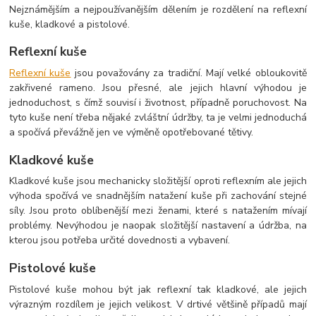
Nejznámějším a nejpoužívanějším dělením je rozdělení na reflexní
kuše, kladkové a pistolové.
Reflexní kuše
Reflexní kuše
jsou považovány za tradiční. Mají velké obloukovitě
zakřivené rameno. Jsou přesné, ale jejich hlavní výhodou je
jednoduchost, s čímž souvisí i životnost, případně poruchovost. Na
tyto kuše není třeba nějaké zvláštní údržby, ta je velmi jednoduchá
a spočívá převážně jen ve výměně opotřebované tětivy.
Kladkové kuše
Kladkové kuše jsou mechanicky složitější oproti reflexním ale jejich
výhoda spočívá ve snadnějším natažení kuše při zachování stejné
síly. Jsou proto oblíbenější mezi ženami, které s natažením mívají
problémy. Nevýhodou je naopak složitější nastavení a údržba, na
kterou jsou potřeba určité dovednosti a vybavení.
Pistolové kuše
Pistolové kuše mohou být jak reflexní tak kladkové, ale jejich
výrazným rozdílem je jejich velikost. V drtivé většině případů mají