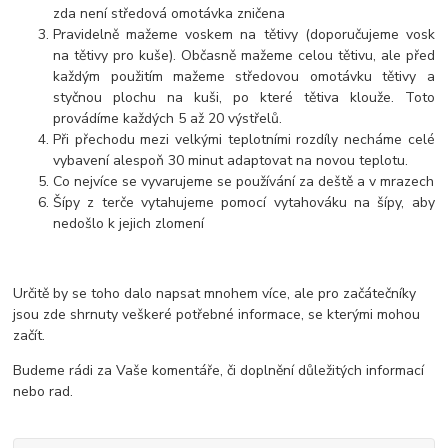
zda není středová omotávka zničena
Pravidelně mažeme voskem na tětivy (doporučujeme vosk
na tětivy pro kuše). Občasně mažeme celou tětivu, ale před
každým použitím mažeme středovou omotávku tětivy a
styčnou plochu na kuši, po které tětiva klouže. Toto
provádíme každých 5 až 20 výstřelů.
Při přechodu mezi velkými teplotními rozdíly necháme celé
vybavení alespoň 30 minut adaptovat na novou teplotu.
Co nejvíce se vyvarujeme se používání za deště a v mrazech
Šípy z terče vytahujeme pomocí vytahováku na šípy, aby
nedošlo k jejich zlomení
Určitě by se toho dalo napsat mnohem více, ale pro začátečníky
jsou zde shrnuty veškeré potřebné informace, se kterými mohou
začít.
Budeme rádi za Vaše komentáře, či doplnění důležitých informací
nebo rad.