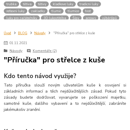
trubka
tětiva
tětivy
kladkove luky
tradicni luky
reflexni luky
zakladky
tlumic
tlumice
hrot
luky pro začátečníky
3D lukostřelba
Šípy
arrows
výběršípů
šípyprozačátečníky
počátky
archery
dějiny
lukostřelec
kuš
kuše
střelba
kušestřelba
střelnice
návod
příručka
sipy
Úvod
BLOG
Návody
"Příručka" pro střelce z kuše
konciky
driky
trubky
kridelka
drik
shaft
sip
výroba
01
.
11
.
2021
luky
prislusenstvi
vybaveni
button
bocni operka sipu
Návody
Komentáře (2)
"Příručka" pro střelce z kuše
Kdo tento návod využije?
Tato příručka slouží novým uživatelům kuše k osvojení si
základních informací a těch nejdůležitějších zásad. Pokud tyto
zásady budete dodržovat, vyvarujete se poškození majetku,
samotné kuše, dalšího vybavení a to nejdůležitější, zabráníte
jakémukoliv zranění.