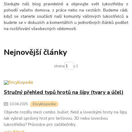
Sledujte náš blog pravidelně a objevujte svět lukostřelby z
pohodlí vašeho domova, z práce nebo na cestách. Budeme rádi,
když se stanete součástí naší komunity vášnivých lukostřelců a
budete se v diskuzích a komentářích u jednotlivých článků podílet
na rozšiřování všeobecných vědomostí.
Nejnovější články
strana
z 1
Stručný přehled typů hrotů na šípy (tvary a účel)
10
.
04
.
2025
Encyklopedie
Objevte rozdíly mezi combo, bullet, field a loveckými hroty na šípy.
Jak vybrat správný hrot pro terčovou, 3D nebo loveckou
lukostřelbu? Průvodce pro začátečníky.