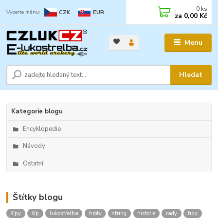
0
ks
CZK
EUR
za
0,00 Kč
Menu
Hledat
Kategorie blogu
Encyklopedie
Návody
Ostatní
Štítky blogu
šípy
šíp
lukostřelba
hroty
string
historie
rady
tipy