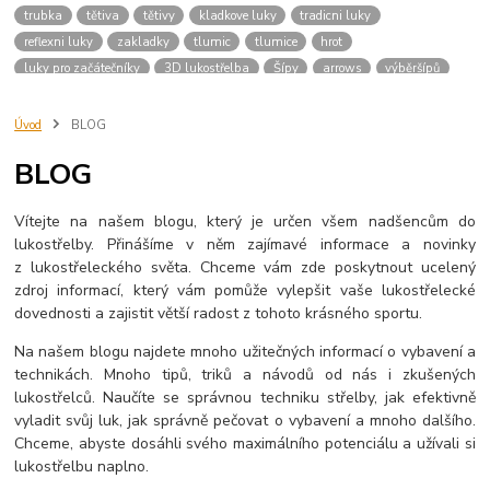
trubka
tětiva
tětivy
kladkove luky
tradicni luky
reflexni luky
zakladky
tlumic
tlumice
hrot
luky pro začátečníky
3D lukostřelba
Šípy
arrows
výběršípů
šípyprozačátečníky
počátky
archery
dějiny
lukostřelec
kuš
kuše
střelba
kušestřelba
střelnice
návod
příručka
sipy
Úvod
BLOG
konciky
driky
trubky
kridelka
drik
shaft
sip
výroba
BLOG
luky
prislusenstvi
vybaveni
button
bocni operka sipu
Vítejte na našem blogu, který je určen všem nadšencům do
lukostřelby. Přinášíme v něm zajímavé informace a novinky
z lukostřeleckého světa. Chceme vám zde poskytnout ucelený
zdroj informací, který vám pomůže vylepšit vaše lukostřelecké
dovednosti a zajistit větší radost z tohoto krásného sportu.
Na našem blogu najdete mnoho užitečných informací o vybavení a
technikách. Mnoho tipů, triků a návodů od nás i zkušených
lukostřelců. Naučíte se správnou techniku střelby, jak efektivně
vyladit svůj luk, jak správně pečovat o vybavení a mnoho dalšího.
Chceme, abyste dosáhli svého maximálního potenciálu a užívali si
lukostřelbu naplno.