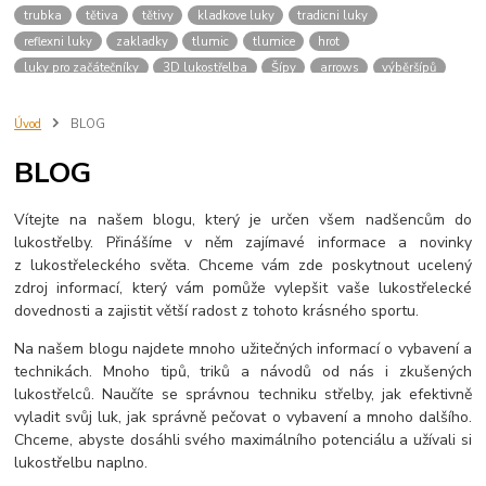
trubka
tětiva
tětivy
kladkove luky
tradicni luky
reflexni luky
zakladky
tlumic
tlumice
hrot
luky pro začátečníky
3D lukostřelba
Šípy
arrows
výběršípů
šípyprozačátečníky
počátky
archery
dějiny
lukostřelec
kuš
kuše
střelba
kušestřelba
střelnice
návod
příručka
sipy
Úvod
BLOG
konciky
driky
trubky
kridelka
drik
shaft
sip
výroba
BLOG
luky
prislusenstvi
vybaveni
button
bocni operka sipu
Vítejte na našem blogu, který je určen všem nadšencům do
lukostřelby. Přinášíme v něm zajímavé informace a novinky
z lukostřeleckého světa. Chceme vám zde poskytnout ucelený
zdroj informací, který vám pomůže vylepšit vaše lukostřelecké
dovednosti a zajistit větší radost z tohoto krásného sportu.
Na našem blogu najdete mnoho užitečných informací o vybavení a
technikách. Mnoho tipů, triků a návodů od nás i zkušených
lukostřelců. Naučíte se správnou techniku střelby, jak efektivně
vyladit svůj luk, jak správně pečovat o vybavení a mnoho dalšího.
Chceme, abyste dosáhli svého maximálního potenciálu a užívali si
lukostřelbu naplno.