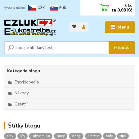
0
ks
CZK
EUR
za
0,00 Kč
Menu
Hledat
Kategorie blogu
Encyklopedie
Návody
Ostatní
Štítky blogu
šípy
šíp
lukostřelba
hroty
string
historie
rady
tipy