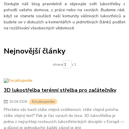
Sledujte náš blog pravidelně a objevujte svět lukostřelby z
pohodlí vašeho domova, z práce nebo na cestách. Budeme rádi,
když se stanete součástí naší komunity vášnivých lukostřelců a
budete se v diskuzích a komentářích u jednotlivých článků podílet
na rozšiřování všeobecných vědomostí.
Nejnovější články
strana
z 1
3D lukostřelba terénní střelba pro začátečníky
30
.
04
.
2026
Encyklopedie
Přestala vás bavit stále stejná vzdálenost, stále stejná poloha,
stále stejný terč? Pak je čas vyrazit do lesa. 3D lukostřelba je
jedna z nejrychleji rostoucích lukostřeleckých disciplín v Evropě —
a důvod je jednoduchý: každý závod je jiný.