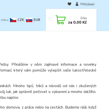
Přihlášení
0
ks
CZK
EUR
za
0,00 Kč
elby. Přinášíme v něm zajímavé informace a novinky
formací, který vám pomůže vylepšit vaše lukostřelecké
nikách. Mnoho tipů, triků a návodů od nás i zkušených
svůj luk, jak správně pečovat o vybavení a mnoho dalšího.
elbu naplno.
šeho domova, z práce nebo na cestách. Budeme rádi, když