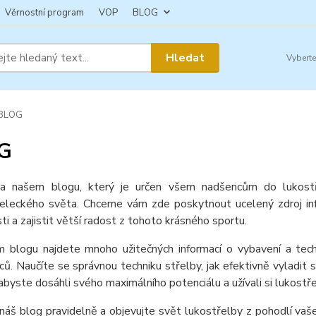
Věrnostní program
VOP
BLOG
Hledat
BLOG
G
na našem blogu, který je určen všem nadšencům do lukostř
řeleckého světa. Chceme vám zde poskytnout ucelený zdroj in
i a zajistit větší radost z tohoto krásného sportu.
 blogu najdete mnoho užitečných informací o vybavení a tech
ců. Naučíte se správnou techniku střelby, jak efektivně vyladit 
byste dosáhli svého maximálního potenciálu a užívali si lukostř
náš blog pravidelně a objevujte svět lukostřelby z pohodlí va