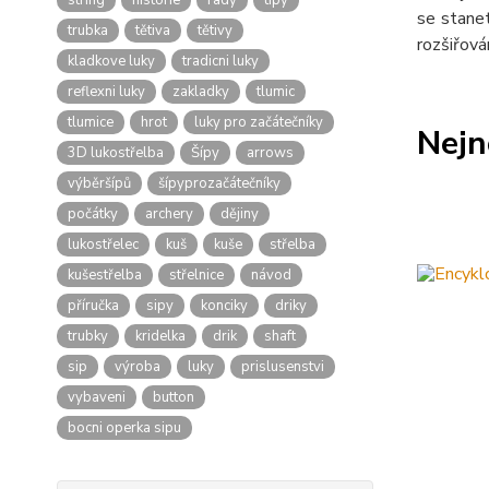
string
historie
rady
tipy
se stanet
trubka
tětiva
tětivy
rozšiřov
kladkove luky
tradicni luky
reflexni luky
zakladky
tlumic
tlumice
hrot
luky pro začátečníky
Nejn
3D lukostřelba
Šípy
arrows
výběršípů
šípyprozačátečníky
počátky
archery
dějiny
lukostřelec
kuš
kuše
střelba
kušestřelba
střelnice
návod
příručka
sipy
konciky
driky
trubky
kridelka
drik
shaft
sip
výroba
luky
prislusenstvi
vybaveni
button
bocni operka sipu