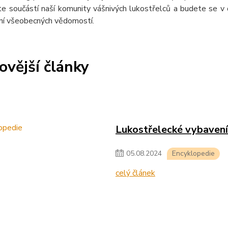
e součástí naší komunity vášnivých lukostřelců a budete se v d
ání všeobecných vědomostí.
ovější články
Lukostřelecké vybavení 
05
.
08
.
2024
Encyklopedie
celý článek