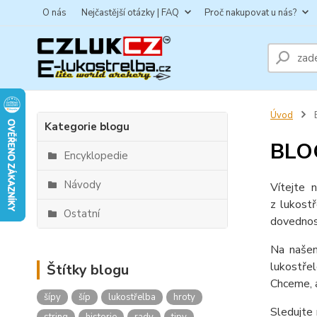
O nás
Nejčastější otázky | FAQ
Proč nakupovat u nás?
Úvod
Kategorie blogu
BLO
Encyklopedie
Návody
Vítejte 
z lukost
Ostatní
dovednost
Na našem
lukostřel
Štítky blogu
Chceme, a
šípy
šíp
lukostřelba
hroty
Sledujte 