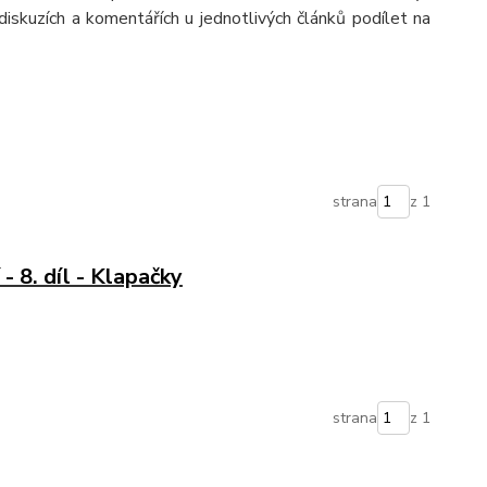
iskuzích a komentářích u jednotlivých článků podílet na
strana
z 1
- 8. díl - Klapačky
strana
z 1