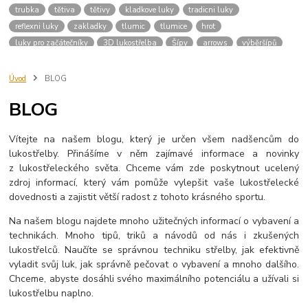
trubka
tětiva
tětivy
kladkove luky
tradicni luky
reflexni luky
zakladky
tlumic
tlumice
hrot
luky pro začátečníky
3D lukostřelba
Šípy
arrows
výběršípů
šípyprozačátečníky
počátky
archery
dějiny
lukostřelec
kuš
kuše
střelba
kušestřelba
střelnice
návod
příručka
sipy
Úvod
BLOG
konciky
driky
trubky
kridelka
drik
shaft
sip
výroba
BLOG
luky
prislusenstvi
vybaveni
button
bocni operka sipu
Vítejte na našem blogu, který je určen všem nadšencům do
lukostřelby. Přinášíme v něm zajímavé informace a novinky
z lukostřeleckého světa. Chceme vám zde poskytnout ucelený
zdroj informací, který vám pomůže vylepšit vaše lukostřelecké
dovednosti a zajistit větší radost z tohoto krásného sportu.
Na našem blogu najdete mnoho užitečných informací o vybavení a
technikách. Mnoho tipů, triků a návodů od nás i zkušených
lukostřelců. Naučíte se správnou techniku střelby, jak efektivně
vyladit svůj luk, jak správně pečovat o vybavení a mnoho dalšího.
Chceme, abyste dosáhli svého maximálního potenciálu a užívali si
lukostřelbu naplno.