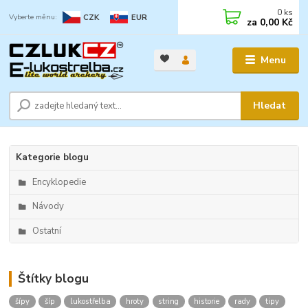
0
ks
CZK
EUR
za
0,00 Kč
Menu
Hledat
Kategorie blogu
Encyklopedie
Návody
Ostatní
Štítky blogu
šípy
šíp
lukostřelba
hroty
string
historie
rady
tipy