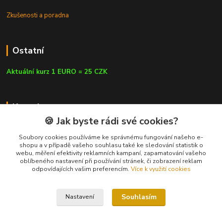
Zkušenosti a poradna
Ostatní
Aktuální kurz 1 EURO = 25 CZK
Kontakty
🍪 Jak byste rádi své cookies?
Soubory cookies používáme ke správnému fungování našeho e-
shopu a v případě vašeho souhlasu také ke sledování statistik o
webu, měření efektivity reklamních kampaní, zapamatování vašeho
info@czluk.cz
oblíbeného nastavení při používání stránek, či zobrazení reklam
odpovídajících vašim preferencím.
Více k využití cookies
Souhlasím
Nastavení