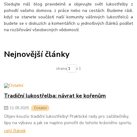
Sledujte náš blog pravidelně a objevujte svět lukostřelby z
pohodlí vašeho domova, z práce nebo na cestách. Budeme rádi,
když se stanete součástí naší komunity vášnivých lukostřelců a
budete se v diskuzích a komentářích u jednotlivých článků podílet
na rozšiřování všeobecných vědomostí.
Nejnovější články
strana
z 1
Tradiční lukostřelba: návrat ke kořenům
11
.
05
.
2025
Ostatní
Objev kouzlo tradiční lukostřelby! Praktické rady pro začátečníky,
tipy na výbavu a jak se naplno ponořit do tohoto krásného sportu.
celý článek