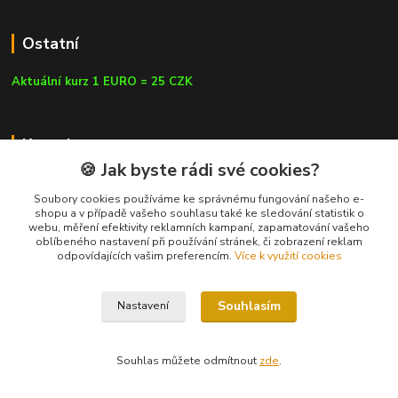
Ostatní
Aktuální kurz 1 EURO = 25 CZK
Kontakty
🍪 Jak byste rádi své cookies?
Soubory cookies používáme ke správnému fungování našeho e-
shopu a v případě vašeho souhlasu také ke sledování statistik o
webu, měření efektivity reklamních kampaní, zapamatování vašeho
info@czluk.cz
oblíbeného nastavení při používání stránek, či zobrazení reklam
odpovídajících vašim preferencím.
Více k využití cookies
Souhlasím
Nastavení
© Since 2013 | CZLUK s.r.o. | info@czluk.cz
Souhlas můžete odmítnout
zde
.
Vytvořeno na
Eshop-rychle.cz