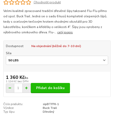
Ohodnotit produkt
Velmi kvalitně zpracované tradiční dřevěné šípy takzvané Flu-Flu přímo
od spol. Buck Trail. Jedná se o sadu 6 kusů kompletně olepených šípů,
tedy s ocelovým terčovým hrotem vhodnými obzvlášť pro 3D
lukostřelbu, končíkem a křídélky o velikosti 4". Šípy jsou vyrobeny z
výběrového smrkového dřeva. Flu-...
celý popis
Dostupnost
Na objednání (běžně do 7-10 dní)
Síla
1 360 Kč
/
ks
1 124 Kč
bez DPH
Přidat do košíku
Číslo produktu:
sipBTFF6-1
Výrobce:
Buck Trail
Typ šípu:
Dřevěný