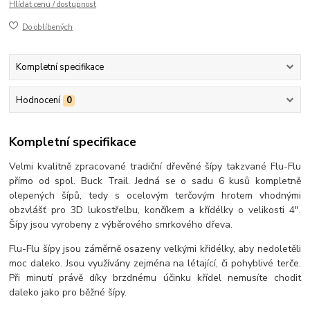
Hlídat cenu / dostupnost
Do oblíbených
Kompletní specifikace
Hodnocení
0
Kompletní specifikace
Velmi kvalitně zpracované tradiční dřevěné šípy takzvané Flu-Flu
přímo od spol. Buck Trail. Jedná se o sadu 6 kusů kompletně
olepených šípů, tedy s ocelovým terčovým hrotem vhodnými
obzvlášť pro 3D lukostřelbu, končíkem a křídélky o velikosti 4".
Šípy jsou vyrobeny z výběrového smrkového dřeva.
Flu-Flu šípy jsou záměrně osazeny velkými křidélky, aby nedoletěli
moc daleko. Jsou využívány zejména na létající, či pohyblivé terče.
Při minutí právě díky brzdnému účinku křídel nemusíte chodit
daleko jako pro běžné šípy.