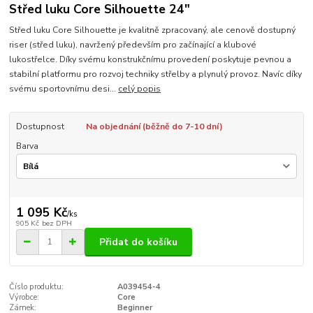
Střed luku Core Silhouette 24"
Střed luku Core Silhouette je kvalitně zpracovaný, ale cenově dostupný
riser (střed luku), navržený především pro začínající a klubové
lukostřelce. Díky svému konstrukčnímu provedení poskytuje pevnou a
stabilní platformu pro rozvoj techniky střelby a plynulý provoz. Navíc díky
svému sportovnímu desi...
celý popis
Dostupnost
Na objednání (běžně do 7-10 dní)
Barva
1 095 Kč
/
ks
905 Kč
bez DPH
Přidat do košíku
Číslo produktu:
A039454-4
Výrobce:
Core
Zámek:
Beginner