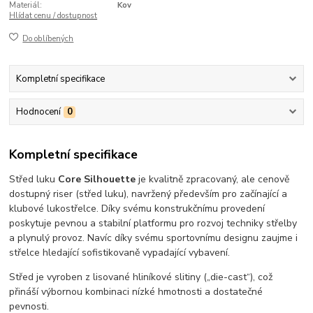
Materiál:
Kov
Hlídat cenu / dostupnost
Do oblíbených
Kompletní specifikace
Hodnocení
0
Kompletní specifikace
Střed luku
Core Silhouette
je kvalitně zpracovaný, ale cenově
dostupný riser (střed luku), navržený především pro začínající a
klubové lukostřelce. Díky svému konstrukčnímu provedení
poskytuje pevnou a stabilní platformu pro rozvoj techniky střelby
a plynulý provoz. Navíc díky svému sportovnímu designu zaujme i
střelce hledající sofistikovaně vypadající vybavení.
Střed je vyroben z lisované hliníkové slitiny („die-cast“), což
přináší výbornou kombinaci nízké hmotnosti a dostatečné
pevnosti.