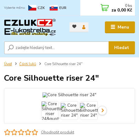
0
ks
CZK
EUR
za
0,00 Kč
Menu
Hledat
Úvod
Části luků
Core Silhouette riser 24"
Core Silhouette riser 24"
Ohodnotit produkt