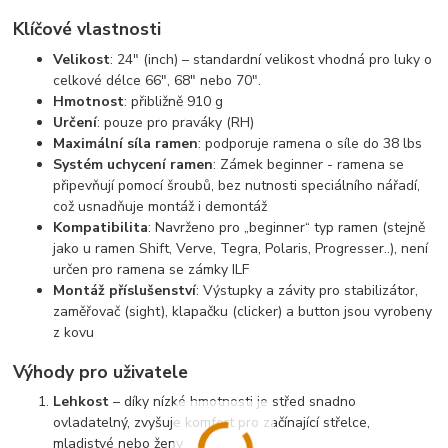
Klíčové vlastnosti
Velikost
: 24″ (inch) – standardní velikost vhodná pro luky o
celkové délce 66″, 68″ nebo 70″.
Hmotnost
: přibližně 910 g
Určení
: pouze pro praváky (RH)
Maximální síla ramen
: podporuje ramena o síle do 38 lbs
Systém uchycení ramen
: Zámek beginner - ramena se
připevňují pomocí šroubů, bez nutnosti speciálního nářadí,
což usnadňuje montáž i demontáž
Kompatibilita
: Navrženo pro „beginner“ typ ramen (stejně
jako u ramen Shift, Verve, Tegra, Polaris, Progresser..), není
určen pro ramena se zámky ILF
Montáž příslušenství
: Výstupky a závity pro stabilizátor,
zaměřovač (sight), klapačku (clicker) a button jsou vyrobeny
z kovu
Výhody pro uživatele
Lehkost
– díky nízké hmotnosti je střed snadno
ovladatelný, zvyšuje komfort pro začínající střelce,
mladistvé nebo ženy