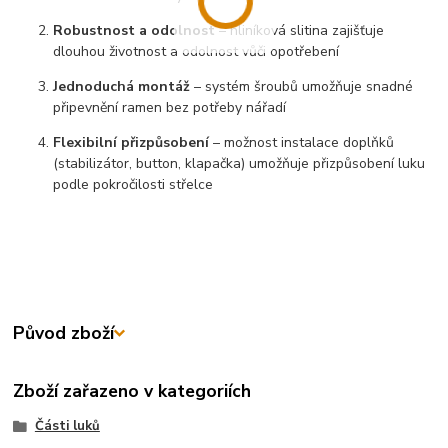
Robustnost a odolnost
– hliníková slitina zajišťuje
dlouhou životnost a odolnost vůči opotřebení
Jednoduchá montáž
– systém šroubů umožňuje snadné
připevnění ramen bez potřeby nářadí
Flexibilní přizpůsobení
– možnost instalace doplňků
(stabilizátor, button, klapačka) umožňuje přizpůsobení luku
podle pokročilosti střelce
Původ zboží
Zboží zařazeno v kategoriích
Části luků