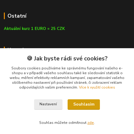
Ostatní
Aktuální kurz 1 EURO = 25 CZK
Kontakty
🍪 Jak byste rádi své cookies?
Soubory cookies používáme ke správnému fungování našeho e-
shopu a v případě vašeho souhlasu také ke sledování statistik o
webu, měření efektivity reklamních kampaní, zapamatování vašeho
info@czluk.cz
oblíbeného nastavení při používání stránek, či zobrazení reklam
odpovídajících vašim preferencím.
Více k využití cookies
Souhlasím
Nastavení
© Since 2013 | CZLUK s.r.o. | info@czluk.cz
Souhlas můžete odmítnout
zde
.
Vytvořeno na
Eshop-rychle.cz