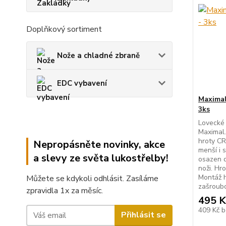
Doplňkový sortiment
Nože a chladné zbraně
EDC vybavení
Maximal
3ks
Lovecké 
Maximal.
hroty CR
Nepropásněte novinky, akce
menší i s
a slevy ze světa lukostřelby!
osazen d
noži. Hro
Montáž h
Můžete se kdykoli odhlásit. Zasíláme
zašroubo
zpravidla 1x za měsíc.
495 K
409 Kč
b
Přihlásit se