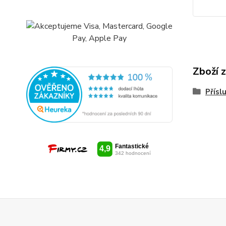
Zboží 
Přísl