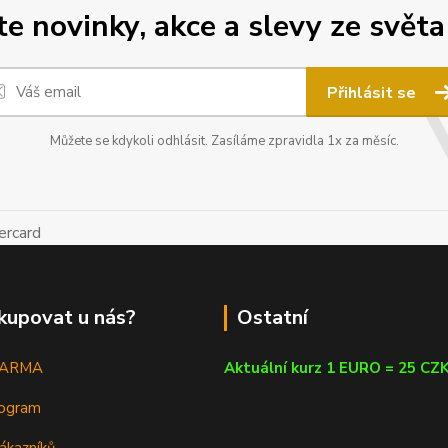
 novinky, akce a slevy ze světa
Přihlásit se
Můžete se kdykoli odhlásit. Zasíláme zpravidla 1x za měsíc.
kupovat u nás?
Ostatní
DARMA
Aktuální kurz 1 EURO = 25 CZ
rogram
ákazníků