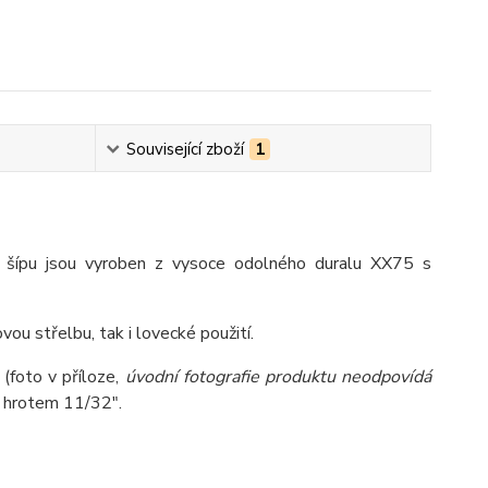
Související zboží
1
y šípu jsou vyroben z vysoce odolného duralu XX75 s
ou střelbu, tak i lovecké použití.
(foto v příloze,
úvodní fotografie produktu neodpovídá
í hrotem 11/32".