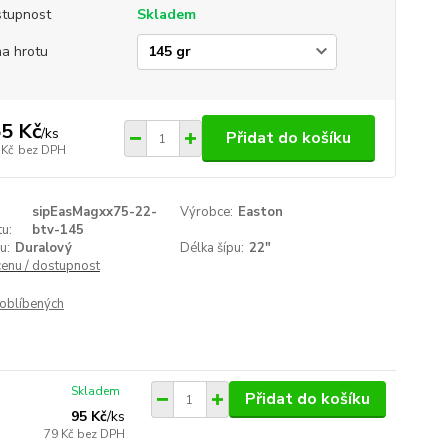
tupnost
Skladem
a hrotu
5 Kč
/
ks
Přidat do košíku
 Kč
bez DPH
sipEasMagxx75-22-
Výrobce:
Easton
u:
btv-145
u:
Duralový
Délka šípu:
22"
cenu / dostupnost
oblíbených
Skladem
Přidat do košíku
95 Kč
/
ks
79 Kč
bez DPH