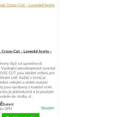
 Cross-Cut - Lovecké hroty -
hroty šípů od společnosti
 Vynikající aerodinamické lovecké
OSS CUT jsou ideální volbou pro
třední zvěř. Každý z hrotů je
věmi velkými a dvěmi malými
ty jsou vyrobeny z kvalitní oceli.
rotu je jednoduchá a to pouhým
váním do vložky vl...
č
/
balení
Skladem
ez DPH