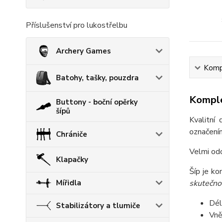
Příslušenství pro lukostřelbu
Archery Games
Kompl
Batohy, tašky, pouzdra
Komple
Buttony - boční opěrky
šípů
Kvalitní
označení
Chrániče
Velmi odo
Klapačky
Šíp je ko
skutečno
Mířidla
Dél
Stabilizátory a tlumiče
Vně