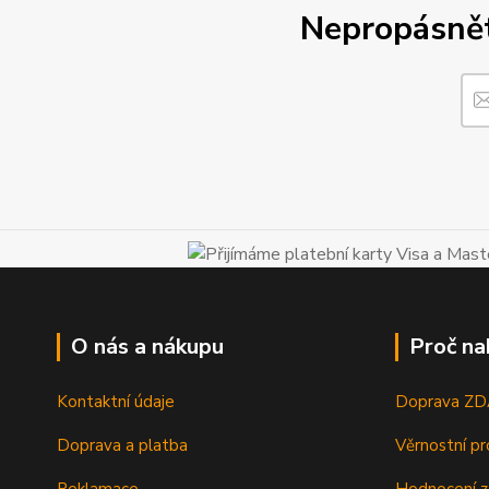
Nepropásněte
O nás a nákupu
Proč na
Kontaktní údaje
Doprava Z
Doprava a platba
Věrnostní p
Reklamace
Hodnocení z