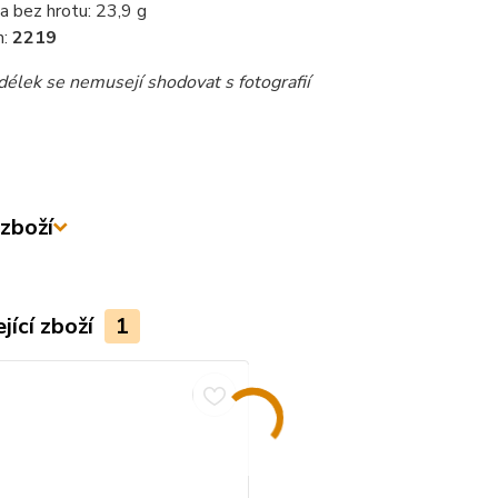
a bez hrotu: 23,9 g
n:
2219
délek se nemusejí shodovat s fotografií
zboží
jící zboží
1