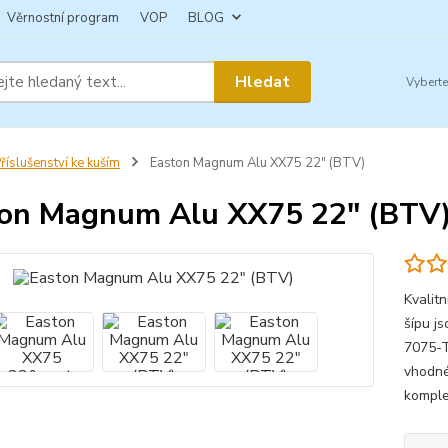
Věrnostní program
VOP
BLOG
Hledat
říslušenství ke kuším
Easton Magnum Alu XX75 22" (BTV)
on Magnum Alu XX75 22" (BTV
Kvalit
šípu j
7075-T
vhodné 
komple