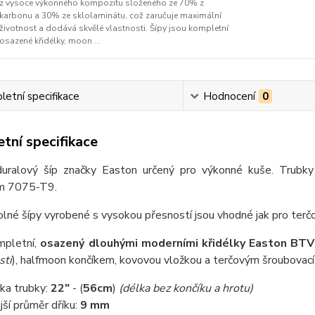
z vysoce výkonného kompozitu složeného ze 70% z
karbonu a 30% ze sklolaminátu, což zaručuje maximální
životnost a dodává skvělé vlastnosti. Šípy jsou kompletní
osazené křidélky, moon ...
etní specifikace
Hodnocení
0
tní specifikace
 duralový šíp značky Easton určený pro výkonné kuše. Trubk
m 7075-T9.
lné šípy vyrobené s vysokou přesností jsou vhodné jak pro terčov
mpletní,
osazený dlouhými moderními křidélky Easton BTV
sti
), halfmoon končíkem, kovovou vložkou a terčovým šroubovac
ka trubky:
22"
- (
56cm
)
(délka bez končíku a hrotu)
jší průměr dříku:
9 mm