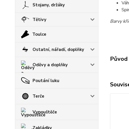
Váh
Stojany, držáky
Spi
Tětivy
Barvy kři
Toulce
Ostatní, nářadí, doplňky
Původ 
Oděvy a doplňky
Poutání luku
Souvise
Terče
Vypouštěče
Zakládky