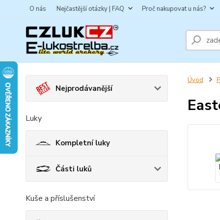
O nás
Nejčastější otázky | FAQ
Proč nakupovat u nás?
Úvod
P
Nejprodávanější
East
Luky
Kompletní luky
Části luků
Kuše a příslušenství