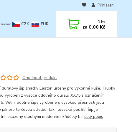
Přihlášení
0
ks
CZK
EUR
za
0,00 Kč
)
Ohodnotit produkt
ní duralový šíp značky Easton určený pro výkonné kuše. Trubky
sou vyroben z vysoce odolného duralu XX75 s označením
9. Velmi odolné šípy vyrobené s vysokou přesností jsou
jak pro terčovou střelbu, tak i lovecké použití. Šíp je
tní, osazený dlouhými moderními křidélky E...
celý popis