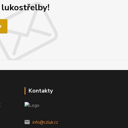
 lukostřelby!
Kontakty
K
info@czluk.cz