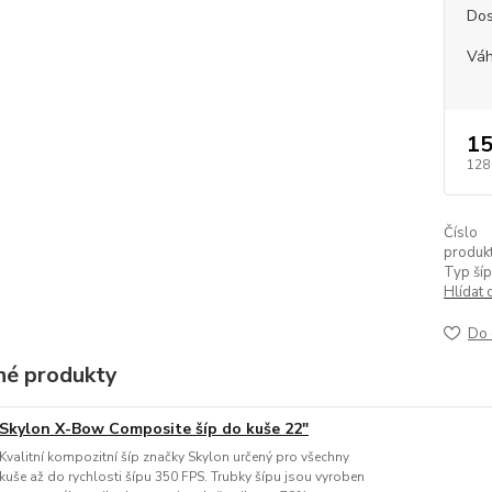
Dos
Váh
15
128
Číslo
produkt
Typ šíp
Hlídat 
Do 
é produkty
Skylon X-Bow Composite šíp do kuše 22"
Kvalitní kompozitní šíp značky Skylon určený pro všechny
kuše až do rychlosti šípu 350 FPS. Trubky šípu jsou vyroben