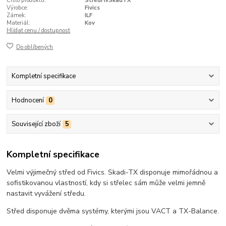
Číslo produktu:
StredFivSkadTX
Výrobce:
Fivics
Zámek:
ILF
Materiál:
Kov
Hlídat cenu / dostupnost
Do oblíbených
Kompletní specifikace
Hodnocení
0
Související zboží
5
Kompletní specifikace
Velmi výjimečný střed od Fivics. Skadi-TX disponuje mimořádnou a
sofistikovanou vlastností, kdy si střelec sám může velmi jemně
nastavit vyvážení středu.
Střed disponuje dvěma systémy, kterými jsou VACT a TX-Balance.