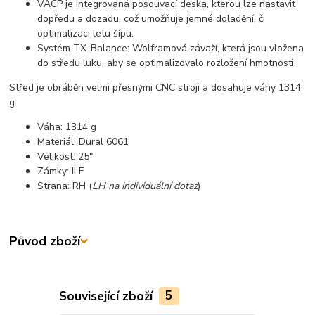
VACP je integrovaná posouvací deska, kterou lze nastavit
dopředu a dozadu, což umožňuje jemné doladění, či
optimalizaci letu šípu.
Systém TX-Balance: Wolframová závaží, která jsou vložena
do středu luku, aby se optimalizovalo rozložení hmotnosti.
Střed je obráběn velmi přesnými CNC stroji a dosahuje váhy 1314
g.
Váha: 1314 g
Materiál: Dural 6061
Velikost: 25"
Zámky: ILF
Strana: RH (
LH na individuální dotaz
)
Původ zboží
Související zboží
5