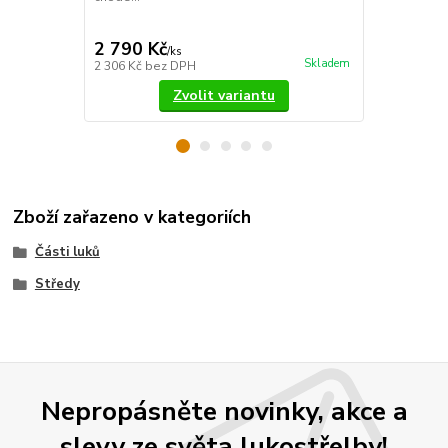
v tmavých bar
2 790 Kč
4 190 Kč
/
ks
Skladem
2 306 Kč
bez DPH
3 463 Kč
bez
Zvolit variantu
Zboží zařazeno v kategoriích
Části luků
Středy
Nepropásněte novinky, akce a
slevy ze světa lukostřelby!