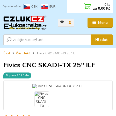
0
ks
CZK
EUR
za
0,00 Kč
Menu
Hledat
Úvod
Části luků
Fivics CNC SKADI-TX 25" ILF
Fivics CNC SKADI-TX 25" ILF
Doprava ZDARMA