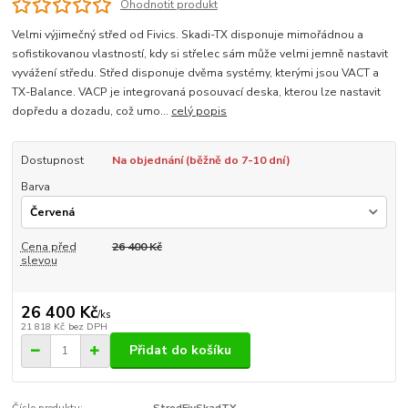
Ohodnotit produkt
Velmi výjimečný střed od Fivics. Skadi-TX disponuje mimořádnou a
sofistikovanou vlastností, kdy si střelec sám může velmi jemně nastavit
vyvážení středu. Střed disponuje dvěma systémy, kterými jsou VACT a
TX-Balance. VACP je integrovaná posouvací deska, kterou lze nastavit
dopředu a dozadu, což umo...
celý popis
Dostupnost
Na objednání (běžně do 7-10 dní)
Barva
Cena před
26 400 Kč
slevou
26 400 Kč
/
ks
21 818 Kč
bez DPH
Přidat do košíku