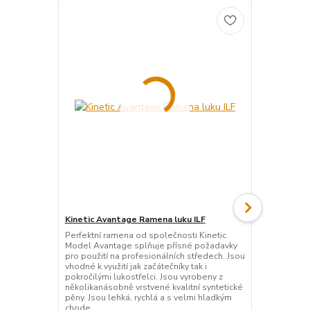
Kinetic Avantage Ramena luku ILF
WNS CARBO
luku ILF
Perfektní ramena od společnosti Kinetic.
Model Avantage splňuje přísné požadavky
Kvalitní ram
pro použití na profesionálních středech. Jsou
Tento mode
vhodné k využití jak začátečníky tak i
vyroben z ko
pokročilými lukostřelci. Jsou vyrobeny z
vláken a pré
několikanásobně vrstvené kvalitní syntetické
kombinace um
pěny. Jsou lehká, rychlá a s velmi hladkým
různých tep
chode...
jsou opatře