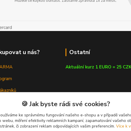
Můžete se kdykoli odhlásit. Zasíláme zpravidla 1x za měsíc.
kupovat u nás?
Ostatní
DARMA
Aktuální kurz 1 EURO = 25 CZ
rogram
ákazníků
em
🍪 Jak byste rádi své cookies?
a poradna
používáme ke správnému fungování našeho e-shopu a v případě vašeho
k o webu, měření efektivity reklamních kampaní, zapamatování vašeho o
 stránek, či zobrazení reklam odpovídajících vašim preferencím.
Více k v