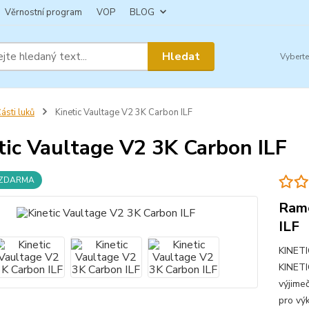
Věrnostní program
VOP
BLOG
Hledat
ásti luků
Kinetic Vaultage V2 3K Carbon ILF
tic Vaultage V2 3K Carbon ILF
 ZDARMA
Rame
ILF
KINETI
KINETI
výjime
pro vý