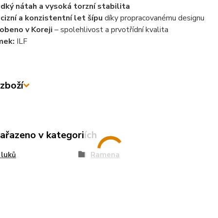
dký nátah a vysoká torzní stabilita
cizní a konzistentní let šípu
díky propracovanému designu
obeno v Koreji
– spolehlivost a prvotřídní kvalita
mek:
ILF
zboží
zařazeno v kategoriích
 luků
Ramena