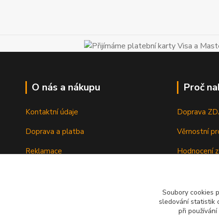
O nás a nákupu
Proč na
Kontaktní údaje
Doprava Z
Doprava a platba
Věrnostní p
Reklamace
Hodnocení z
Vrácení a výměna zboží
Zboží sklad
Ochrana osobních údajů
Zkušenosti 
Soubory cookies 
sledování statisti
Obchodní podmínky
při používání