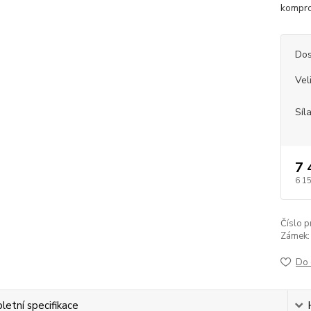
kompro
Dos
Vel
Síl
7 
6 1
Číslo p
Zámek:
Do 
etní specifikace