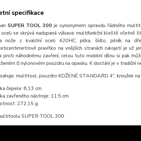
tní specifikace
man
SUPER TOOL 300
je synonymem opravdu řádného multit
oceli se skrývá nadupaná výbava: multifunkční kleště včetně š
va nože z kvalitní oceli 420HC, pilka, šídlo, pilník na d
eticentimetrové pravítko na vnějších stranách rukojetí je už j
i proti náhodnému zavření, celou tuto mobilní dílnu si pak můž
oženém či nylonovém pouzdru na opasku. K dostání je v tradiční n
bsahuje: multitool, pouzdro KOŽENÉ STANDARD 4", kroužek na k
ka čepele: 8,13 cm
ka zavřeného nástroje: 11,5 cm
tnost: 272,15 g
multitoolu SUPER TOOL 300