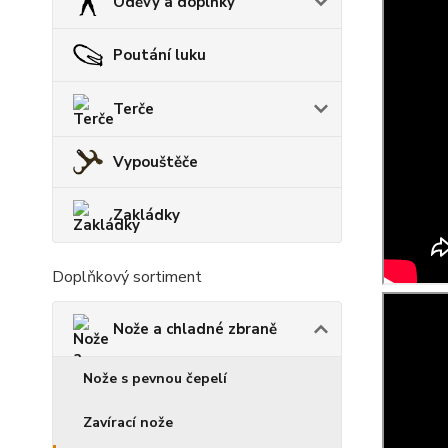
Oděvy a doplňky
Poutání luku
Terče
Vypouštěče
Zakládky
Doplňkový sortiment
Nože a chladné zbraně
Nože s pevnou čepelí
Zavírací nože