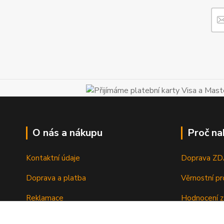
O nás a nákupu
Proč na
Kontaktní údaje
Doprava Z
Doprava a platba
Věrnostní p
Reklamace
Hodnocení z
Vrácení a výměna zboží
Zboží sklad