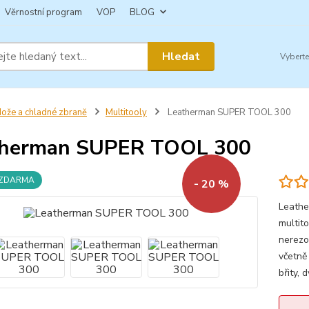
Věrnostní program
VOP
BLOG
Hledat
ože a chladné zbraně
Multitooly
Leatherman SUPER TOOL 300
therman SUPER TOOL 300
 ZDARMA
- 20 %
Leath
multit
nerezo
včetně
břity, 