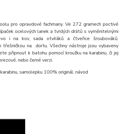
oolu pro opravdové fachmany. Ve 272 gramech poctivé
típaček ocelových lanek a tvrdých drátů s vyměnitelnými
řevo i na kov, sada otvíráků a čtveřice šroubováků.
en třešničkou na dortu. Všechny nástroje jsou vybaveny
ete připnout k batohu pomocí kroužku na karabinu, či jej
erezové, nebo černé verzi.
arabinu, samolepku 100% originál, návod