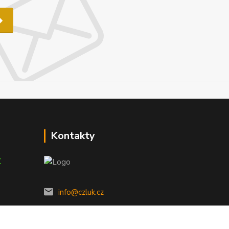
Kontakty
K
info@czluk.cz