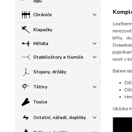
šípů
Komple
Chrániče
Leather
Klapačky
nerezové 
břity, d
Mířidla
Dvaadvac
pojistkam
Stabilizátory a tlumiče
nosit v k
Balení o
Stojany, držáky
Dél
Tětivy
Dél
Hmo
Toulce
Ukázka 
Ostatní, nářadí, doplňky