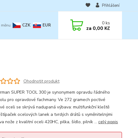
Přihlášení
0
ks
CZK
EUR
za
0,00 Kč
Ohodnotit produkt
erman SUPER TOOL 300 je synonymem opravdu řádného
oolu pro opravdové fachmany. Ve 272 gramech poctivé
vé oceli se skrývá nadupaná výbava: multifunkční kleště
 štípaček ocelových lanek a tvrdých drátů s vyměnitelnými
dva nože z kvalitní oceli 420HC, pilka, šídlo, pilník ...
celý popis