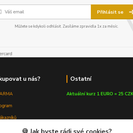
Přihlásit se
Můžete se kdykoli odhlásit. Zasíláme zpravidla 1x za měsíc.
kupovat u nás?
Ostatní
DARMA
Aktuální kurz 1 EURO = 25 CZ
rogram
ákazníků
em
🍪 Jak byste rádi své cookies?