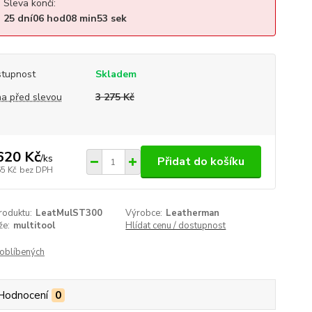
Sleva končí:
25
dní
06
hod
08
min
52
sek
tupnost
Skladem
a před slevou
3 275 Kč
620 Kč
/
ks
Přidat do košíku
65 Kč
bez DPH
roduktu:
LeatMulST300
Výrobce:
Leatherman
že:
multitool
Hlídat cenu / dostupnost
oblíbených
Hodnocení
0