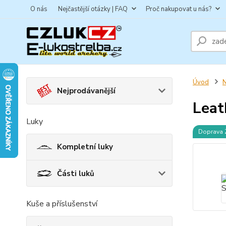
O nás
Nejčastější otázky | FAQ
Proč nakupovat u nás?
Úvod
N
Nejprodávanější
Lea
Luky
Doprava
Kompletní luky
Části luků
Kuše a příslušenství