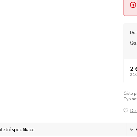
Dos
Cen
2 
2 1
Číslo p
Typ no
Do 
etní specifikace