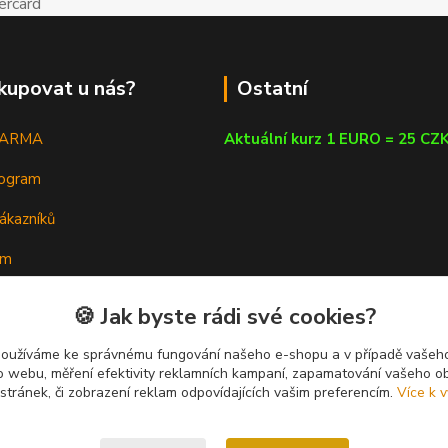
kupovat u nás?
Ostatní
DARMA
Aktuální kurz 1 EURO = 25 CZ
rogram
ákazníků
em
a poradna
🍪 Jak byste rádi své cookies?
používáme ke správnému fungování našeho e-shopu a v případě vašeho
k o webu, měření efektivity reklamních kampaní, zapamatování vašeho o
 stránek, či zobrazení reklam odpovídajících vašim preferencím.
Více k v