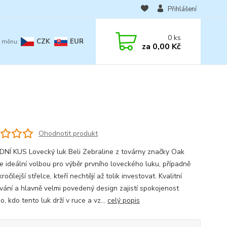
Přihlášení
0
ks
CZK
EUR
za
0,00 Kč
Ohodnotit produkt
NÍ KUS Lovecký luk Beli Zebraline z továrny značky Oak
je ideální volbou pro výběr prvního loveckého luku, případně
ročilejší střelce, kteří nechtějí až tolik investovat. Kvalitní
vání a hlavně velmi povedený design zajistí spokojenost
, kdo tento luk drží v ruce a vz...
celý popis