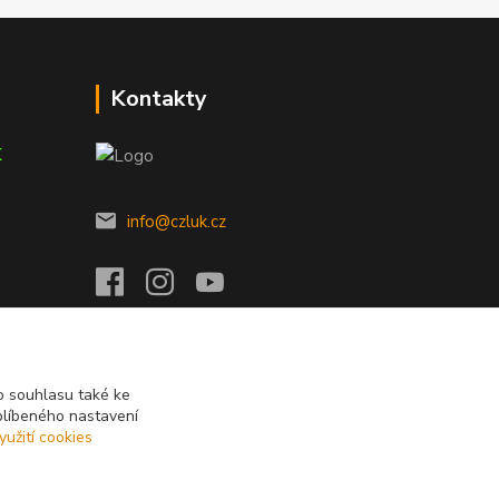
Kontakty
K
info@czluk.cz
 souhlasu také ke
blíbeného nastavení
yužití cookies