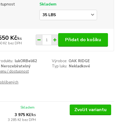
tupnost
Skladem
a
550 Kč
/
ks
Přidat do košíku
60 Kč
bez DPH
roduktu:
lukORBeli62
Výrobce:
OAK RIDGE
Nerozebíratelný
Typ luku:
Nekladkové
cenu / dostupnost
oblíbených
Skladem
Zvolit variantu
3 975 Kč
/
ks
3 285 Kč
bez DPH