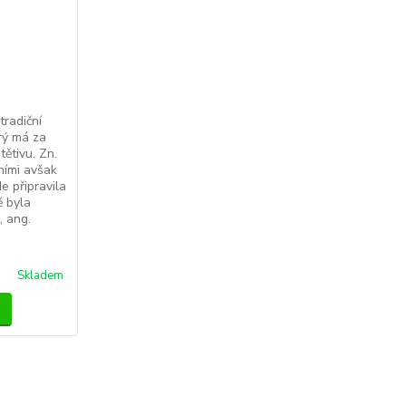
tradiční
erý má za
tětivu. Zn.
ními avšak
 připravila
ě byla
, ang.
Skladem