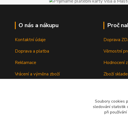
O nás a nákupu
Proč na
Kontaktní údaje
Doprava Z
Doprava a platba
Věrnostní p
Reklamace
Hodnocení z
Vrácení a výměna zboží
Zboží sklad
Ochrana osobních údajů
Zkušenosti 
Obchodní podmínky
Soubory cookies 
sledování statisti
při používání