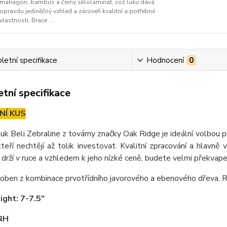
mahagon, bambus a černý sklolaminát, což luku dává
opravdu jediněčný vzhled a zároveň kvalitní a potřebné
vlastnosti. Brace ...
etní specifikace
Hodnocení
0
tní specifikace
NÍ KUS
uk Beli Zebraline z továrny značky Oak Ridge je ideální volbou p
kteří nechtějí až tolik investovat. Kvalitní zpracování a hlavn
 drží v ruce a vzhledem k jeho nízké ceně, budete velmi překvapen
roben z kombinace prvotřídního javorového a ebenového dřeva. R
ight: 7-7.5"
 RH