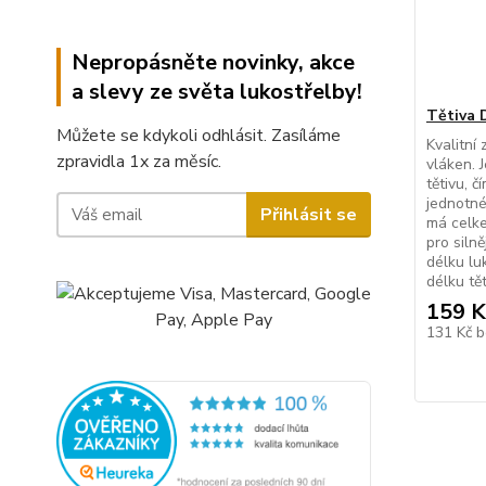
Nepropásněte novinky, akce
a slevy ze světa lukostřelby!
Tětiva 
Můžete se kdykoli odhlásit. Zasíláme
Kvalitní
zpravidla 1x za měsíc.
vláken. 
tětivu, č
jednotné
Přihlásit se
má celke
pro silně
délku luk
délku tě
159 K
131 Kč
b