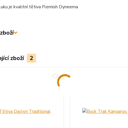
luku je kvalitní tětiva Flemish Dyneema
zboží
jící zboží
2