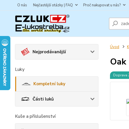
O nás
Nejčastější otázky | FAQ
Proč nakupovat u nás?
Úvod
K
Nejprodávanější
Oak 
Luky
Doprava
Kompletní luky
Části luků
Kuše a příslušenství