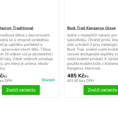
Dacron Traditional
Buck Trail Kangaroo Glove
 značková tětiva z dacronových
Jedna z nejlepších rukavic pro 
Jedná se o strojově vyráběnou
lukostřelbu. Chránič prstů, kt
ímž je zajištěno perfektní a
účel ochránit 3 prsy natahující 
 zpracování všech tětiv. Tětiva
Buck Trail, známá svými kvalit
m 16 vláken což je dostatečné i
cenově dostupnými doplňky zde
jší luky. Výběr velikosti označuje
velmi kvalitní produkt. K výrob
u, pro který je určena, nikoliv
použita kvalitní kůže z klokana
tivy.
Kangaroo, která má...
č
485 Kč
/
ks
/
ks
Skladem
ez DPH
401 Kč
bez DPH
Zvolit variantu
Zvolit variantu