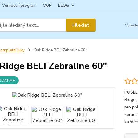
Věrnostní program
VOP
BLOG
Hledat
ompletní luky
Oak Ridge BELI Zebraline 60"
Ridge BELI Zebraline 60"
 ZDARMA
POSLED
Ridge 
pro pok
zpraco
každého