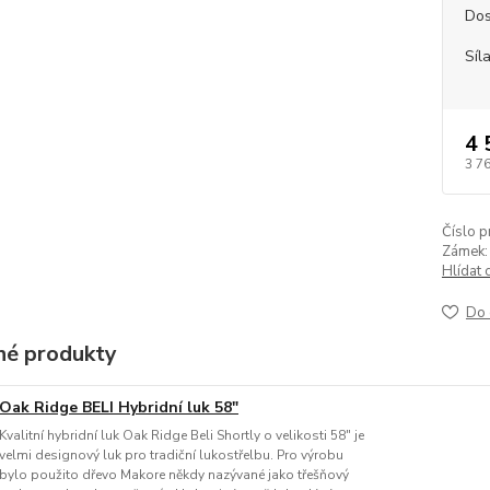
Dos
Síl
4 
3 7
Číslo p
Zámek:
Hlídat 
Do 
é produkty
Oak Ridge BELI Hybridní luk 58"
Kvalitní hybridní luk Oak Ridge Beli Shortly o velikosti 58" je
velmi designový luk pro tradiční lukostřelbu. Pro výrobu
bylo použito dřevo Makore někdy nazývané jako třešňový