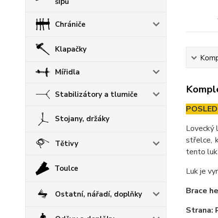
šípů
Chrániče
Klapačky
Kompl
Mířidla
Komple
Stabilizátory a tlumiče
POSLED
Stojany, držáky
Lovecký l
střelce, 
Tětivy
tento luk
Toulce
Luk je vy
Brace he
Ostatní, nářadí, doplňky
Strana: