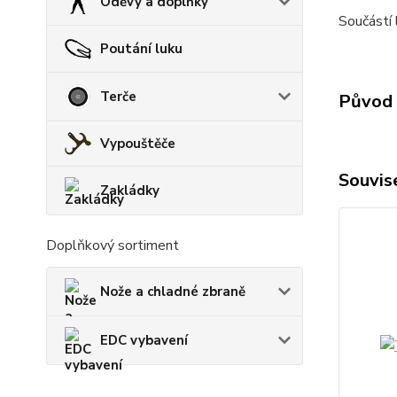
Oděvy a doplňky
Součástí 
Poutání luku
Terče
Původ 
Vypouštěče
Souvise
Zakládky
Doplňkový sortiment
Nože a chladné zbraně
EDC vybavení