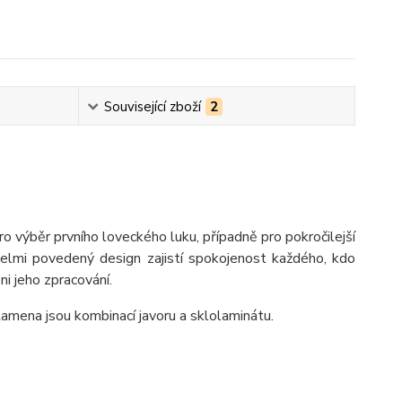
Související zboží
2
ro výběr prvního loveckého luku, případně pro pokročilejší
ě velmi povedený design zajistí spokojenost každého, kdo
i jeho zpracování.
amena jsou kombinací javoru a sklolaminátu.