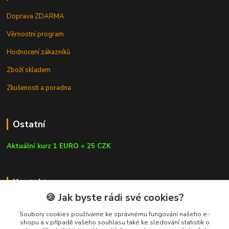
Doprava ZDARMA
Věrnostní program
Hodnocení zákazníků
Zboží skladem
Zkušenosti a poradna
Ostatní
Aktuální kurz 1 EURO = 25 CZK
Kontakty
🍪 Jak byste rádi své cookies?
Soubory cookies používáme ke správnému fungování našeho e-
shopu a v případě vašeho souhlasu také ke sledování statistik o