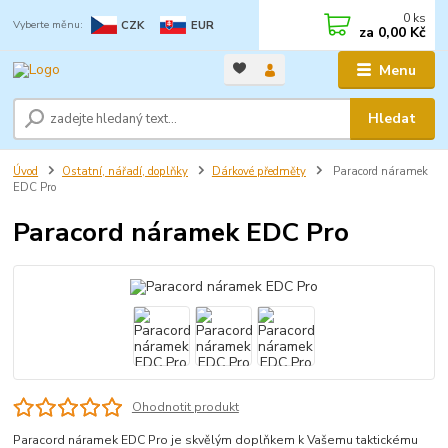
0
ks
CZK
EUR
za
0,00 Kč
Menu
Hledat
Úvod
Ostatní, nářadí, doplňky
Dárkové předměty
Paracord náramek
EDC Pro
Paracord náramek EDC Pro
Ohodnotit produkt
Paracord náramek EDC Pro je skvělým doplňkem k Vašemu taktickému