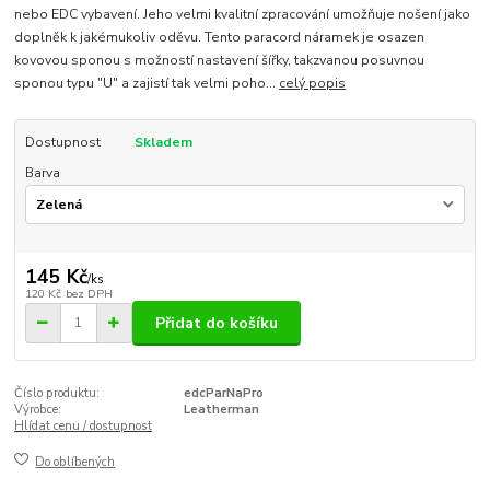
nebo EDC vybavení. Jeho velmi kvalitní zpracování umožňuje nošení jako
doplněk k jakémukoliv oděvu. Tento paracord náramek je osazen
kovovou sponou s možností nastavení šířky, takzvanou posuvnou
sponou typu "U" a zajistí tak velmi poho...
celý popis
Dostupnost
Skladem
Barva
145 Kč
/
ks
120 Kč
bez DPH
Přidat do košíku
Číslo produktu:
edcParNaPro
Výrobce:
Leatherman
Hlídat cenu / dostupnost
Do oblíbených