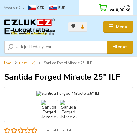
0
ks
CZK
EUR
za
0,00 Kč
Menu
Hledat
Úvod
Části luků
Sanlida Forged Miracle 25" ILF
Sanlida Forged Miracle 25" ILF
Ohodnotit produkt