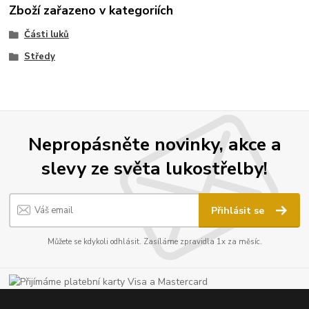
Zboží zařazeno v kategoriích
Části luků
Středy
Nepropásněte novinky, akce a
slevy ze světa lukostřelby!
Přihlásit se
Můžete se kdykoli odhlásit. Zasíláme zpravidla 1x za měsíc.