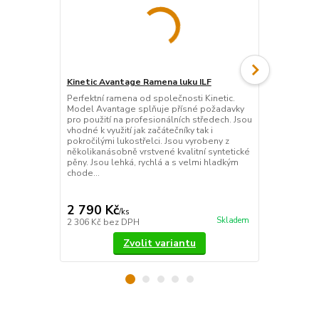
Kinetic Avantage Ramena luku ILF
WNS CARBO
luku ILF
Perfektní ramena od společnosti Kinetic.
Model Avantage splňuje přísné požadavky
Kvalitní ram
pro použití na profesionálních středech. Jsou
Tento mode
vhodné k využití jak začátečníky tak i
vyroben z ko
pokročilými lukostřelci. Jsou vyrobeny z
vláken a pré
několikanásobně vrstvené kvalitní syntetické
kombinace um
pěny. Jsou lehká, rychlá a s velmi hladkým
různých tep
chode...
jsou opatře
v tmavých bar
2 790 Kč
4 190 Kč
/
ks
Skladem
2 306 Kč
bez DPH
3 463 Kč
bez
Zvolit variantu