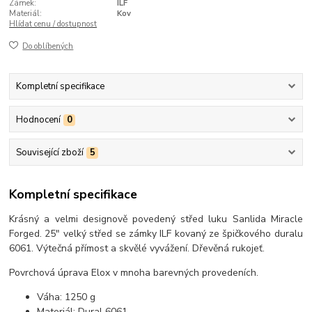
Zámek:
ILF
Materiál:
Kov
Hlídat cenu / dostupnost
Do oblíbených
Kompletní specifikace
Hodnocení
0
Související zboží
5
Kompletní specifikace
Krásný a velmi designově povedený střed luku Sanlida Miracle
Forged. 25" velký střed se zámky ILF kovaný ze špičkového duralu
6061. Výtečná přímost a skvělé vyvážení. Dřevěná rukojeť.
Povrchová úprava Elox v mnoha barevných provedeních.
Váha: 1250 g
Materiál: Dural 6061