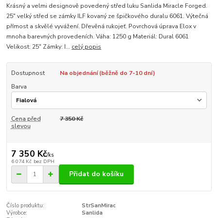
Krásný a velmi designově povedený střed luku Sanlida Miracle Forged.
25" velký střed se zámky ILF kovaný ze špičkového duralu 6061. Výtečná
přímost a skvělé vyvážení. Dřevěná rukojeť. Povrchová úprava Elox v
mnoha barevných provedeních. Váha: 1250 g Materiál: Dural 6061
Velikost: 25" Zámky: I...
celý popis
Dostupnost
Na objednání (běžně do 7-10 dní)
Barva
Cena před
7 350 Kč
slevou
7 350 Kč
/
ks
6 074 Kč
bez DPH
Přidat do košíku
Číslo produktu:
StrSanMirac
Výrobce:
Sanlida