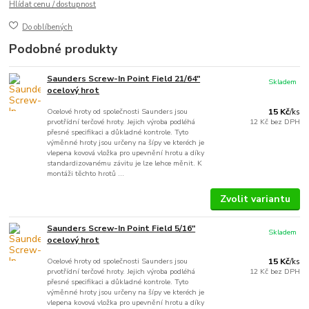
Hlídat cenu / dostupnost
Do oblíbených
Podobné produkty
Saunders Screw-In Point Field 21/64"
Skladem
ocelový hrot
Ocelové hroty od společnosti Saunders jsou
15 Kč
/
ks
prvotřídní terčové hroty. Jejich výroba podléhá
12 Kč
bez DPH
přesné specifikaci a důkladné kontrole. Tyto
výměnné hroty jsou určeny na šípy ve kteréch je
vlepena kovová vložka pro upevnění hrotu a díky
standardizovanému závitu je lze lehce měnit. K
montáži těchto hrotů ...
Zvolit variantu
Saunders Screw-In Point Field 5/16"
Skladem
ocelový hrot
Ocelové hroty od společnosti Saunders jsou
15 Kč
/
ks
prvotřídní terčové hroty. Jejich výroba podléhá
12 Kč
bez DPH
přesné specifikaci a důkladné kontrole. Tyto
výměnné hroty jsou určeny na šípy ve kteréch je
vlepena kovová vložka pro upevnění hrotu a díky