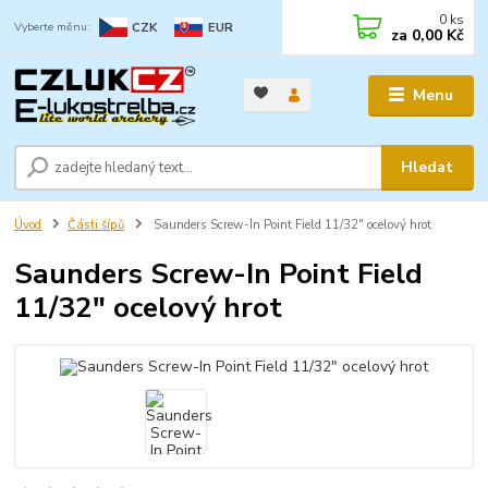
0
ks
CZK
EUR
za
0,00 Kč
Menu
Hledat
Úvod
Části šípů
Saunders Screw-In Point Field 11/32" ocelový hrot
Saunders Screw-In Point Field
11/32" ocelový hrot