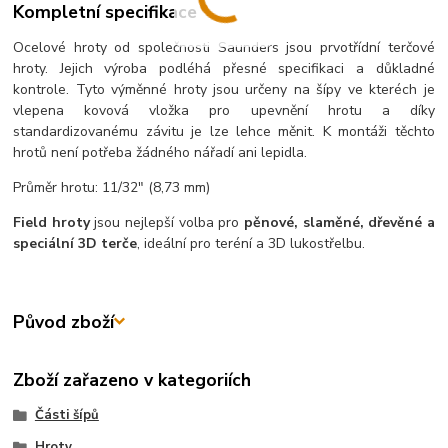
Kompletní specifikace
Ocelové hroty od společnosti Saunders jsou prvotřídní terčové
hroty. Jejich výroba podléhá přesné specifikaci a důkladné
kontrole. Tyto výměnné hroty jsou určeny na šípy ve kteréch je
vlepena kovová vložka pro upevnění hrotu a díky
standardizovanému závitu je lze lehce měnit. K montáži těchto
hrotů není potřeba žádného nářadí ani lepidla.
Průměr hrotu: 11/32" (8,73 mm)
Field hroty
jsou nejlepší volba pro
pěnové, slaměné, dřevěné a
speciální 3D terče
, ideální pro teréní a 3D lukostřelbu.
Původ zboží
Zboží zařazeno v kategoriích
Části šípů
Hroty