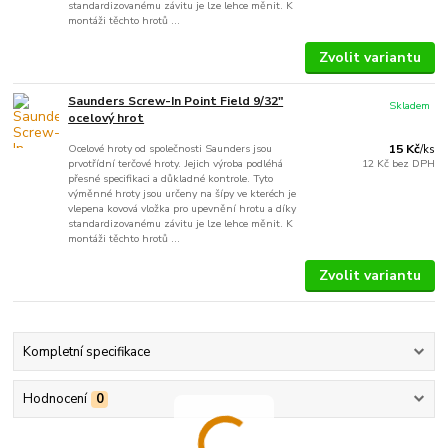
standardizovanému závitu je lze lehce měnit. K
montáži těchto hrotů ...
Zvolit variantu
Saunders Screw-In Point Field 9/32"
Skladem
ocelový hrot
Ocelové hroty od společnosti Saunders jsou
15 Kč
/
ks
prvotřídní terčové hroty. Jejich výroba podléhá
12 Kč
bez DPH
přesné specifikaci a důkladné kontrole. Tyto
výměnné hroty jsou určeny na šípy ve kteréch je
vlepena kovová vložka pro upevnění hrotu a díky
standardizovanému závitu je lze lehce měnit. K
montáži těchto hrotů ...
Zvolit variantu
Kompletní specifikace
Hodnocení
0