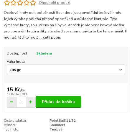
Ohodnotit produkt
Ocelové hroty od společnosti Saunders jsou prvotřídní terčové hroty.
Jejich výroba podléhá přesné specifikaci a důkladné kontrole. Tyto
výměnné hroty jsou určeny na šípy ve kteréch je vlepena kovová vložka
pro upevnění hrotu a díky standardizovanému závitu je lze lehce měnit. K
montáži těchto hrotů ...
celý popis
Dostupnost
Skladem
Váha hrotu
15 Kč
/
ks
12 Kč
bez DPH
Přidat do košíku
Číslo produktu:
PointSaSI11/32
Výrobce:
Saunders
Typ hrotu:
Terčový