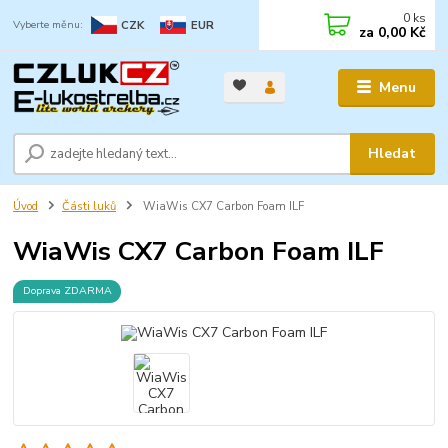
0
ks
CZK
EUR
za
0,00 Kč
Menu
Hledat
Úvod
Části luků
WiaWis CX7 Carbon Foam ILF
WiaWis CX7 Carbon Foam ILF
Doprava ZDARMA