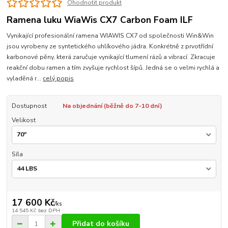
Ohodnotit produkt
Ramena luku WiaWis CX7 Carbon Foam ILF
Vynikající profesionální ramena WIAWIS CX7 od společnosti Win&Win
jsou vyrobeny ze syntetického uhlíkového jádra. Konkrétně z prvotřídní
karbonové pěny, která zaručuje vynikající tlumení rázů a vibrací. Zkracuje
reakční dobu ramen a tím zvyšuje rychlost šípů. Jedná se o velmi rychlá a
vyladěná r...
celý popis
Dostupnost
Na objednání (běžně do 7-10 dní)
Velikost
Síla
17 600 Kč
/
ks
14 545 Kč
bez DPH
Přidat do košíku