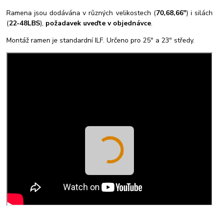
Ramena jsou dodávána v různých velikostech (
70,68,66"
) i silách
(
22-48LBS
),
požadavek uveďte v objednávce
.
Montáž ramen je standardní ILF. Určeno pro 25" a 23" středy.