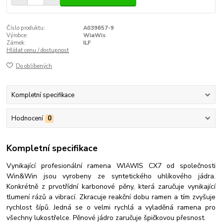
Číslo produktu:
A039657-9
Výrobce:
WiaWis
Zámek:
ILF
Hlídat cenu / dostupnost
Do oblíbených
Kompletní specifikace
Hodnocení
0
Kompletní specifikace
Vynikající profesionální ramena WIAWIS CX7 od společnosti
Win&Win jsou vyrobeny ze syntetického uhlíkového jádra.
Konkrétně z prvotřídní karbonové pěny, která zaručuje vynikající
tlumení rázů a vibrací. Zkracuje reakční dobu ramen a tím zvyšuje
rychlost šípů. Jedná se o velmi rychlá a vyladěná ramena pro
všechny lukostřelce. Pěnové jádro zaručuje špičkovou přesnost.