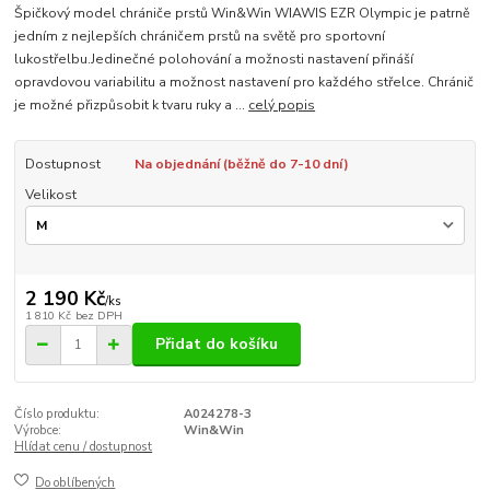
Špičkový model chrániče prstů Win&Win WIAWIS EZR Olympic je patrně
jedním z nejlepších chráničem prstů na světě pro sportovní
lukostřelbu.Jedinečné polohování a možnosti nastavení přináší
opravdovou variabilitu a možnost nastavení pro každého střelce. Chránič
je možné přizpůsobit k tvaru ruky a ...
celý popis
Dostupnost
Na objednání (běžně do 7-10 dní)
Velikost
2 190 Kč
/
ks
1 810 Kč
bez DPH
Přidat do košíku
Číslo produktu:
A024278-3
Výrobce:
Win&Win
Hlídat cenu / dostupnost
Do oblíbených