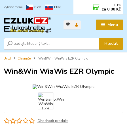
0
ks
CZK
EUR
za
0,00 Kč
Menu
Hledat
Úvod
Chrániče
Win&Win WiaWis EZR Olympic
Win&Win WiaWis EZR Olympic
Ohodnotit produkt