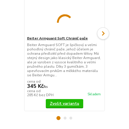
Beiter Armguard Soft Chránič paže
Fivics Harne
Beiter Armguard SOFT je špičkový a velmi
Chránič paže 
pohodlný chránič paže, jehož účelem je
perfektním 
ochrana předloktí před dopadem tětivy. Má
části paže p
stejný design jako klasický Beiter Armguard,
technikách. 
ale je vyroben z vysoce kvalitního a velmi
odolného mat
pružného plastu. Díky 3 gumičkám, 3
každé ruce. V
upevňovacím prvkům a měkkého materiálu
K ruce se př
se Beiter Armgu...
páskami s ...
cena od
345 Kč
/
ks
195 Kč
cena od
/
ks
Skladem
285 Kč
bez DPH
161 Kč
bez 
Zvolit variantu