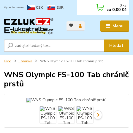
0
ks
CZK
EUR
za
0,00 Kč
Menu
Hledat
Úvod
Chrániče
WNS Olympic FS-100 Tab chránič prstů
WNS Olympic FS-100 Tab chránič
prstů