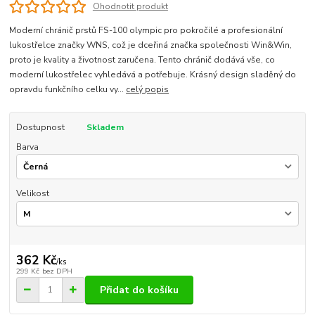
Ohodnotit produkt
Moderní chránič prstů FS-100 olympic pro pokročilé a profesionální
lukostřelce značky WNS, což je dceřiná značka společnosti Win&Win,
proto je kvality a životnost zaručena. Tento chránič dodává vše, co
moderní lukostřelec vyhledává a potřebuje. Krásný design sladěný do
opravdu funkčního celku vy...
celý popis
Dostupnost
Skladem
Barva
Velikost
362 Kč
/
ks
299 Kč
bez DPH
Přidat do košíku