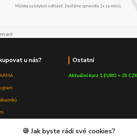
Můžete se kdykoli odhlásit. Zasíláme zpravidla 1x za měsíc.
kupovat u nás?
Ostatní
DARMA
Aktuální kurz 1 EURO = 25 CZ
rogram
ákazníků
em
a poradna
🍪 Jak byste rádi své cookies?