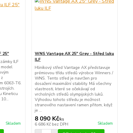
F 25"
WNS Vantage AX 25" Grey - Střed luku
ILF
 zámky ILF
o model
Hliníkový střed Vantage AX představuje
novým
prémiovou třídu středů výrobce Winners /
 z
WNS. Tento střed je navržen pro
ním 6063-T6.
dosažení maximální stability. Má všechny
trojích.
vlastnosti, které se očekávají od
u Kineticu
vrcholných středů olympijských luků.
 10...
Výhodou tohoto středu je možnost
stranového nastavení ramen přitom, když
je ...
8 090 Kč
/
ks
Skladem
Skladem
6 686 Kč
bez DPH