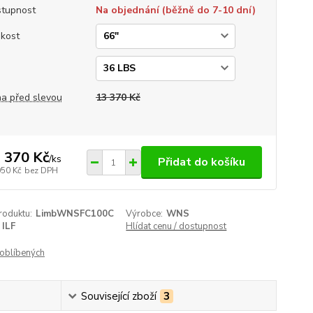
tupnost
Na objednání (běžně do 7-10 dní)
ikost
a
a před slevou
13 370 Kč
 370 Kč
/
ks
Přidat do košíku
050 Kč
bez DPH
roduktu:
LimbWNSFC100C
Výrobce:
WNS
ILF
Hlídat cenu / dostupnost
oblíbených
Související zboží
3