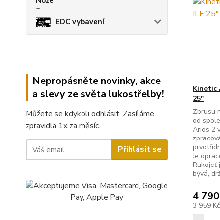
EDC vybavení
Nepropásněte novinky, akce
Kinetic 
a slevy ze světa lukostřelby!
25"
Zbrusu n
Můžete se kdykoli odhlásit. Zasíláme
od spole
zpravidla 1x za měsíc.
Arios 2 
zpracová
prvotříd
Přihlásit se
Je oprac
Rukojeť 
bývá, drž
4 790
3 959 K