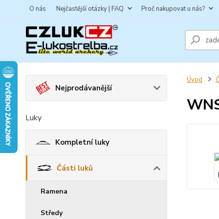
O nás
Nejčastější otázky | FAQ
Proč nakupovat u nás?
Úvod
Č
Nejprodávanější
WNS 
Luky
Kompletní luky
Části luků
Ramena
Středy