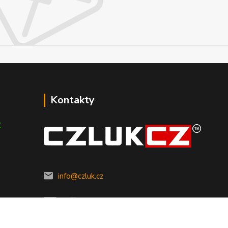
Kontakty
K
info@czluk.cz