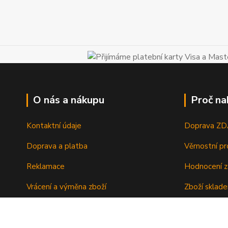
O nás a nákupu
Proč na
Kontaktní údaje
Doprava Z
Doprava a platba
Věrnostní p
Reklamace
Hodnocení z
Vrácení a výměna zboží
Zboží sklad
Ochrana osobních údajů
Zkušenosti 
Obchodní podmínky