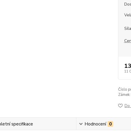
Dos
Vel
Síl
Cen
13
11 
Číslo p
Zámek:
Do 
etní specifikace
Hodnocení
0