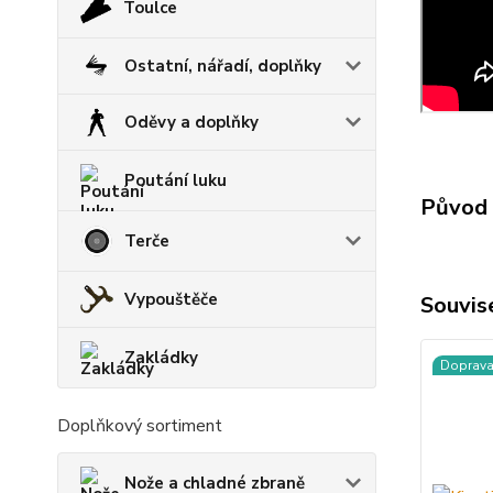
Toulce
Ostatní, nářadí, doplňky
Oděvy a doplňky
Poutání luku
Původ 
Terče
Vypouštěče
Souvise
Zakládky
Doprav
Doplňkový sortiment
Nože a chladné zbraně