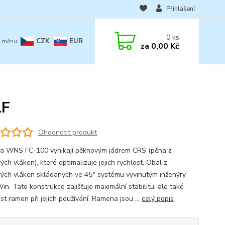
Přihlášení
0
ks
CZK
EUR
za
0,00 Kč
LF
Ohodnotit produkt
 WNS FC-100 vynikají pěknovým jádrem CRS (pěna z
ých vláken), které optimalizuje jejich rychlost. Obal z
vých vláken skládaných ve 45° systému vyvinutým inženýry
n. Tato konstrukce zajišťuje maximální stabilitu, ale také
st ramen při jejich používání. Ramena jsou ...
celý popis