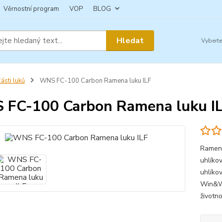
Věrnostní program
VOP
BLOG
Hledat
ásti luků
WNS FC-100 Carbon Ramena luku ILF
FC-100 Carbon Ramena luku I
Ramena
uhlíkov
uhlíko
Win&Wi
životno