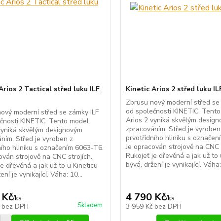
Arios 2 Tactical střed luku ILF
Kinetic Arios 2 střed luku IL
Zbrusu nový moderní střed se
od společnosti KINETIC. Tent
ový moderní střed se zámky ILF
Arios 2 vyniká skvělým desig
čnosti KINETIC. Tento model
zpracováním. Střed je vyroben
vyniká skvělým designovým
prvotřídního hliníku s označe
ním. Střed je vyroben z
Je opracován strojově na CNC s
ního hliníku s označením 6063-T6.
Rukojeť je dřevěná a jak už to 
ován strojově na CNC strojích.
bývá, držení je vynikající. Váha:
je dřevěná a jak už to u Kineticu
ení je vynikající. Váha: 10...
 Kč
4 790 Kč
/
ks
/
ks
Skladem
č
bez DPH
3 959 Kč
bez DPH