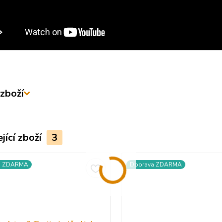
zboží
jící zboží
3
a ZDARMA
Doprava ZDARMA