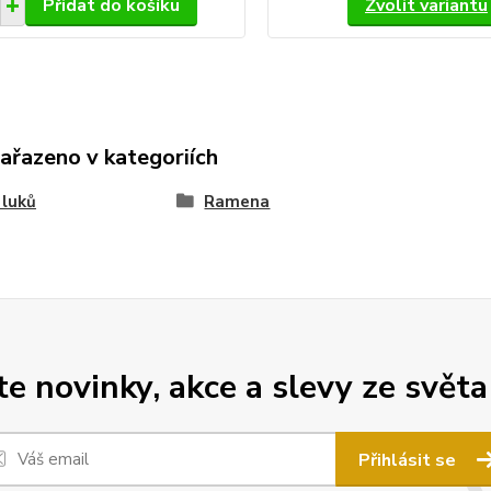
Přidat do košíku
Zvolit variantu
zařazeno v kategoriích
 luků
Ramena
 novinky, akce a slevy ze světa
Přihlásit se