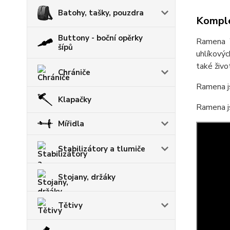
Batohy, tašky, pouzdra
Komple
Buttony - boční opěrky
Ramena W
šípů
uhlíkový
také živo
Chrániče
Ramena js
Klapačky
Ramena js
Mířidla
Stabilizátory a tlumiče
Stojany, držáky
Tětivy