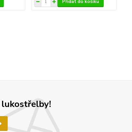
Přidat do košíku
 lukostřelby!