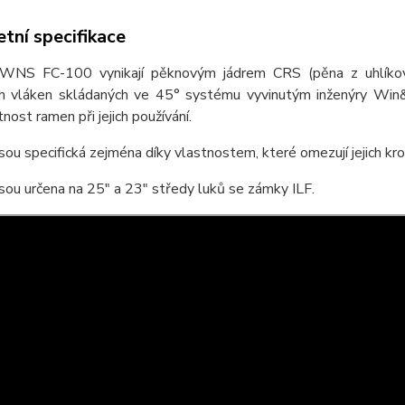
tní specifikace
NS FC-100 vynikají pěknovým jádrem CRS (pěna z uhlíkových 
ch vláken skládaných ve 45° systému vyvinutým inženýry Win&W
tnost ramen při jejich používání.
ou specifická zejména díky vlastnostem, které omezují jejich krou
ou určena na 25" a 23" středy luků se zámky ILF.