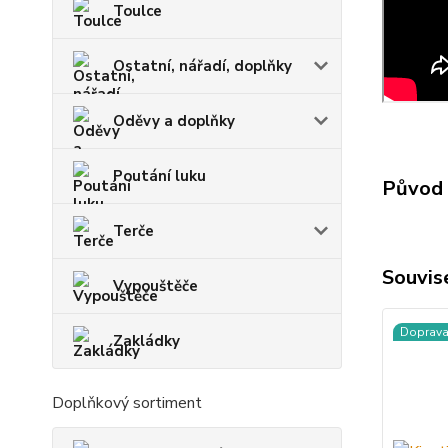
Toulce
Ostatní, nářadí, doplňky
Oděvy a doplňky
Poutání luku
Původ 
Terče
Souvise
Vypouštěče
Doprav
Zakládky
Doplňkový sortiment