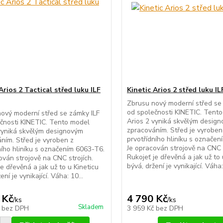
Arios 2 Tactical střed luku ILF
Kinetic Arios 2 střed luku IL
Zbrusu nový moderní střed se
od společnosti KINETIC. Tent
ový moderní střed se zámky ILF
Arios 2 vyniká skvělým desig
čnosti KINETIC. Tento model
zpracováním. Střed je vyroben
vyniká skvělým designovým
prvotřídního hliníku s označe
ním. Střed je vyroben z
Je opracován strojově na CNC s
ního hliníku s označením 6063-T6.
Rukojeť je dřevěná a jak už to 
ován strojově na CNC strojích.
bývá, držení je vynikající. Váha:
je dřevěná a jak už to u Kineticu
ení je vynikající. Váha: 10...
 Kč
4 790 Kč
/
ks
/
ks
Skladem
č
bez DPH
3 959 Kč
bez DPH