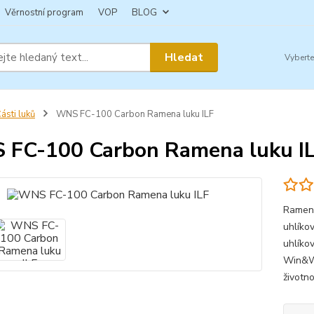
Věrnostní program
VOP
BLOG
Hledat
ásti luků
WNS FC-100 Carbon Ramena luku ILF
FC-100 Carbon Ramena luku I
Ramena
uhlíkov
uhlíko
Win&Wi
životno