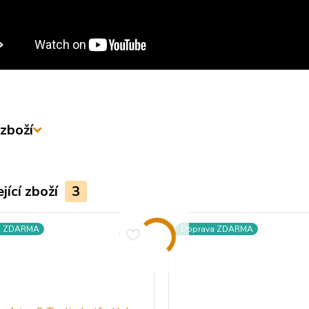
zboží
jící zboží
3
a ZDARMA
Doprava ZDARMA