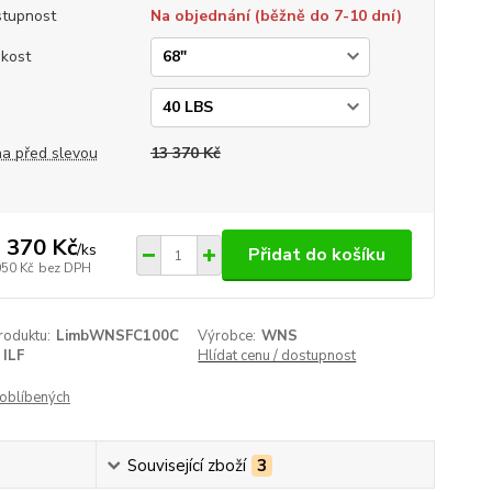
tupnost
Na objednání (běžně do 7-10 dní)
ikost
a
a před slevou
13 370 Kč
 370 Kč
/
ks
Přidat do košíku
050 Kč
bez DPH
roduktu:
LimbWNSFC100C
Výrobce:
WNS
ILF
Hlídat cenu / dostupnost
oblíbených
Související zboží
3