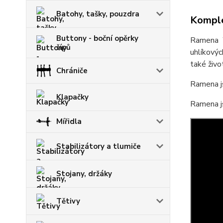
Batohy, tašky, pouzdra
Komple
Buttony - boční opěrky
Ramena W
šípů
uhlíkový
také živo
Chrániče
Ramena js
Klapačky
Ramena js
Mířidla
Stabilizátory a tlumiče
Stojany, držáky
Tětivy