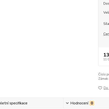
Dos
Vel
Síl
Cen
13
11 
Číslo p
Zámek:
Do 
etní specifikace
Hodnocení
0