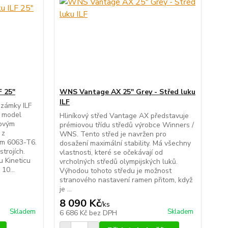
F 25"
WNS Vantage AX 25" Grey - Střed luku
ILF
 zámky ILF
o model
Hliníkový střed Vantage AX představuje
novým
prémiovou třídu středů výrobce Winners /
 z
WNS. Tento střed je navržen pro
ním 6063-T6.
dosažení maximální stability. Má všechny
trojích.
vlastnosti, které se očekávají od
u Kineticu
vrcholných středů olympijských luků.
 10...
Výhodou tohoto středu je možnost
stranového nastavení ramen přitom, když
je ...
8 090 Kč
/
ks
Skladem
Skladem
6 686 Kč
bez DPH