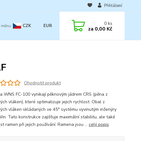
Přihlášení
0
ks
CZK
EUR
za
0,00 Kč
LF
Ohodnotit produkt
 WNS FC-100 vynikají pěknovým jádrem CRS (pěna z
ých vláken), které optimalizuje jejich rychlost. Obal z
vých vláken skládaných ve 45° systému vyvinutým inženýry
n. Tato konstrukce zajišťuje maximální stabilitu, ale také
st ramen při jejich používání. Ramena jsou ...
celý popis