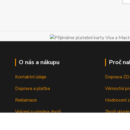
O nás a nákupu
Proč na
Kontaktní údaje
Doprava Z
Doprava a platba
Věrnostní p
Reklamace
Hodnocení z
Vrácení a výměna zboží
Zboží sklad
Ochrana osobních údajů
Zkušenosti 