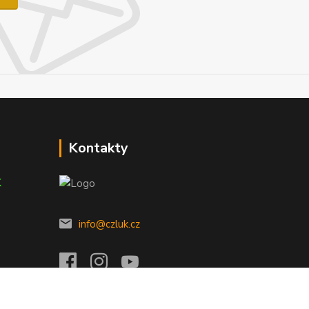
Kontakty
K
info@czluk.cz