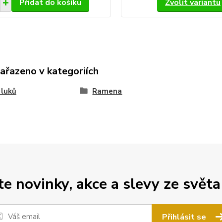
Přidat do košíku
Zvolit variantu
zařazeno v kategoriích
 luků
Ramena
 novinky, akce a slevy ze světa
Přihlásit se