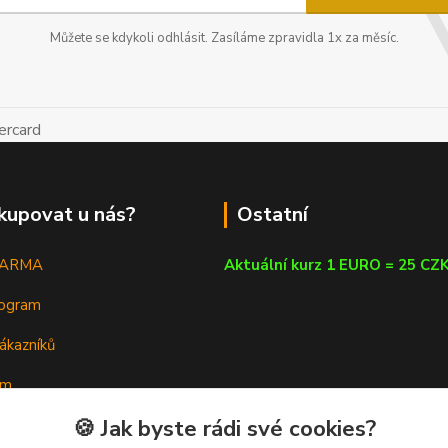
Můžete se kdykoli odhlásit. Zasíláme zpravidla 1x za měsíc.
kupovat u nás?
Ostatní
DARMA
Aktuální kurz 1 EURO = 25 CZ
rogram
ákazníků
em
🍪 Jak byste rádi své cookies?
a poradna