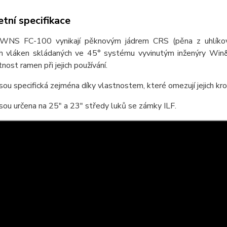
tní specifikace
NS FC-100 vynikají pěknovým jádrem CRS (pěna z uhlíkových 
ch vláken skládaných ve 45° systému vyvinutým inženýry Win&W
tnost ramen při jejich používání.
ou specifická zejména díky vlastnostem, které omezují jejich krou
ou určena na 25" a 23" středy luků se zámky ILF.