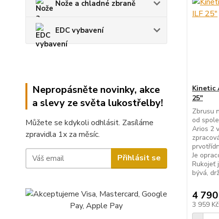
Nože a chladné zbraně
EDC vybavení
Nepropásněte novinky, akce
Kinetic 
25"
a slevy ze světa lukostřelby!
Zbrusu n
od spole
Můžete se kdykoli odhlásit. Zasíláme
Arios 2 
zpravidla 1x za měsíc.
zpracová
prvotříd
Je oprac
Přihlásit se
Rukojeť 
bývá, drž
4 790
3 959 K