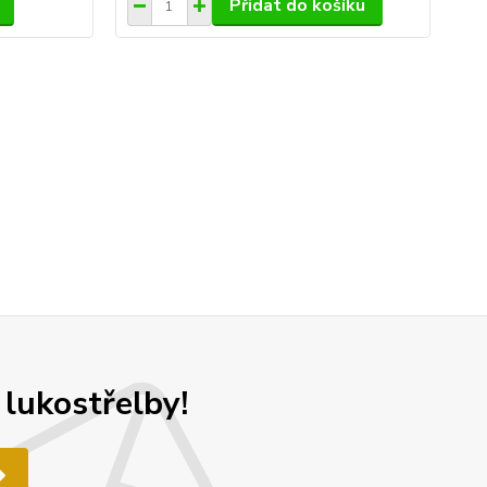
Přidat do košíku
 lukostřelby!