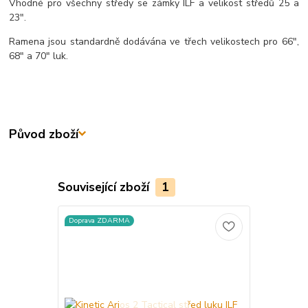
Vhodné pro všechny středy se zámky ILF a velikost středů 25 a
23".
Ramena jsou standardně dodávána ve třech velikostech pro 66",
68" a 70" luk.
Původ zboží
Související zboží
1
Doprava ZDARMA