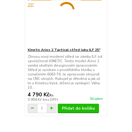
Kinetic Arios 2 Tactical střed luku ILF 25"
Zbrusu nový moderní střed se zámky ILF od
společnosti KINETIC. Tento model Arios 2
vyniká skvělým designovým zpracováním.
Střed je vyroben z prvotřídního hliníku s
označením 6063-T6. Je opracován strojově
na CNC strojích. Rukojeť je dřevěná a jak už
to u Kineticu bývá, držení je vynikající. Váha:
10...
4 790 Kč
/
ks
Skladem
3 959 Kč
bez DPH
Přidat do košíku