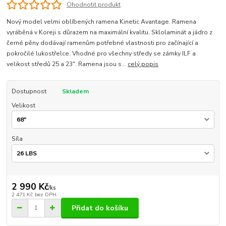
Ohodnotit produkt
Nový model velmi oblíbených ramena Kinetic Avantage. Ramena
vyráběná v Koreji s důrazem na maximální kvalitu. Sklolaminát a jádro z
černé pěny dodávají ramenům potřebné vlastnosti pro začínající a
pokročilé lukostřelce. Vhodné pro všechny středy se zámky ILF a
velikost středů 25 a 23". Ramena jsou s...
celý popis
Dostupnost
Skladem
Velikost
Síla
2 990 Kč
/
ks
2 471 Kč
bez DPH
Přidat do košíku