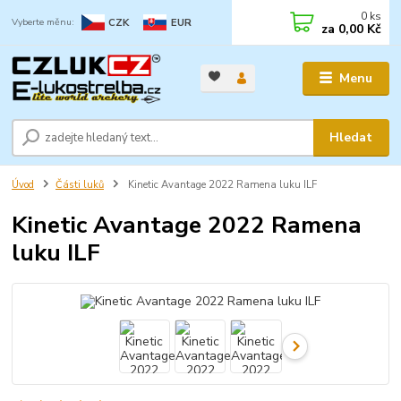
0
ks
CZK
EUR
za
0,00 Kč
Menu
Hledat
Úvod
Části luků
Kinetic Avantage 2022 Ramena luku ILF
Kinetic Avantage 2022 Ramena
luku ILF